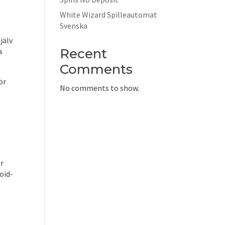
White Wizard Spilleautomat
Svenska
jälv
Recent
a
Comments
ör
No comments to show.
or
roid-