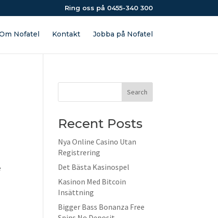
Ring oss på 0455-340 300
Om Nofatel
Kontakt
Jobba på Nofatel
Search
Recent Posts
Nya Online Casino Utan
Registrering
Det Bästa Kasinospel
e
Kasinon Med Bitcoin
Insättning
Bigger Bass Bonanza Free
Spins No Deposit