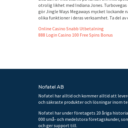
otrolig likhet med Indiana Jones. Turbovegas 
gör Jingle Ways Megaways mycket lockande nä
olika funktioner i deras verksamhet. Ta del av
Online Casino Snabb Utbetalning
888 Login Casino 100 Free Spins Bonus
Nofatel AB
Nofatel har alltid och kommer alltid att lev
och säkraste produkter och lösningar inom tel
Nofatel har under företagets 20 åriga histori
000 små- och medelstora företagskunder, som 
och ger support till.