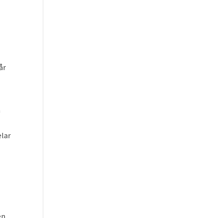
år
å
elar
en