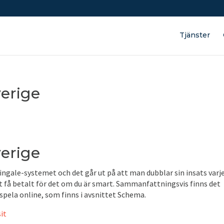
Tjänster
verige
verige
tingale-systemet och det går ut på att man dubblar sin insats varj
kt få betalt för det om du är smart. Sammanfattningsvis finns det
pela online, som finns i avsnittet Schema.
it