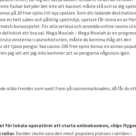
inte fuskar betyder det inte att kasinot måste stå och se dig spel
onus på 20 free spins till nya spelare. Som din ledande destination
e en helt säker och pålitlig spelmiljö, spelare får vinna en av fle
-match bonusspelet. För alla seriösa och ansedda online casino ut
 definitivt ett bra val. Mega Moolah – Mega Moolah är en progress
törsta vinsterna i casinohistorien, måste du komma ihåg att den
är att tjäna pengar. Yaa casino 100 free spins bonus en annan popu
, men jag vet att jag inte kommer att se pengarna någonsin igen.
nde olika trender som vuxit fram på casinomarknaden, då får du et
det för lokala operatörer att starta onlinekasinon, chips flyge
 rullar.
Dunder skulle vara den mest populära platsen i världen i