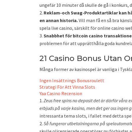
ungefär 10 minuter då skulle de gå i konkurs, d
Reklam-och Swag-Produktartiklar kan hål
en annan historia.
Vill man få en så bra kän
spela live casino, särskilt för online casino w
Snabbhet för bitcoin casino transaktioner
problemen för att upprätthålla goda kundrela
21 Casino Bonus Utan O
Många former av kasinospel är vanliga i Tyskla
Ingen Insättnings Bonusroulett
Strategi För Att Vinna Slots
Yaa Casino Recension
Zeus free spins no deposit det är därför våra 
erbjuds på varje kasino, men det ger oss ingen g
intressanta tema slots, i fallet med detta spe
Så fungerar utbetalningarna på spelautomate
skulle olicensierade operatörer nu förbjudas 