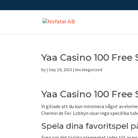
Yaa Casino 100 Free
by
|
Sep 19, 2023
| Uncategorized
Yaa Casino 100 Free
Vi gillade att du kan minimera något av elem
Chemin de Fer. Lobbyn visar inga specifika tabe
Spela dina favoritspel på
Även om det farliga elementet lades till av po