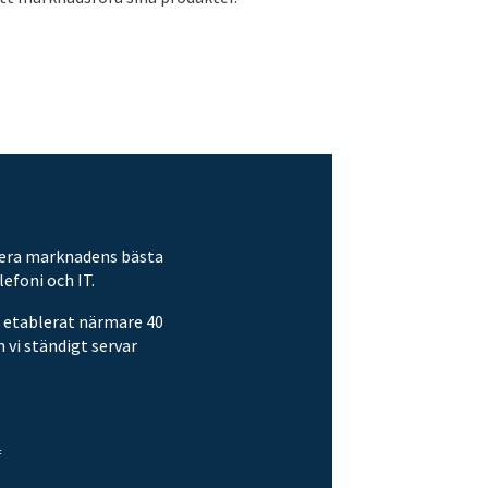
erera marknadens bästa
efoni och IT.
a etablerat närmare 40
vi ständigt servar