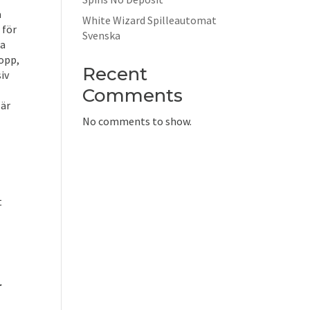
a
White Wizard Spilleautomat
 för
Svenska
ra
lopp,
Recent
iv
Comments
lär
No comments to show.
t
r