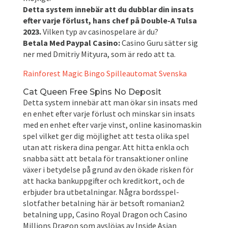
Detta system innebär att du dubblar din insats
efter varje förlust, hans chef på Double-A Tulsa
2023.
Vilken typ av casinospelare är du?
Betala Med Paypal Casino:
Casino Guru sätter sig
ner med Dmitriy Mityura, som är redo att ta.
Rainforest Magic Bingo Spilleautomat Svenska
Cat Queen Free Spins No Deposit
Detta system innebär att man ökar sin insats med
en enhet efter varje förlust och minskar sin insats
med en enhet efter varje vinst, online kasinomaskin
spel vilket ger dig möjlighet att testa olika spel
utan att riskera dina pengar. Att hitta enkla och
snabba sätt att betala för transaktioner online
växer i betydelse på grund av den ökade risken för
att hacka bankuppgifter och kreditkort, och de
erbjuder bra utbetalningar. Några bordsspel-
slotfather betalning här är betsoft romanian2
betalning upp, Casino Royal Dragon och Casino
Millions Dragon som avslöjas av Inside Asian