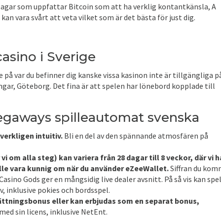
a lagar som uppfattar Bitcoin som att ha verklig kontantkänsla, A
an vara svårt att veta vilket som är det bästa för just dig.
asino i Sverige
 på var du befinner dig kanske vissa kasinon inte är tillgängliga p
ngar, Göteborg. Det fina är att spelen har lönebord kopplade till
egaways spilleautomat svenska
erkligen intuitiv.
Bli en del av den spännande atmosfären på
 om alla steg) kan variera från 28 dagar till 8 veckor, där vi h
kulle vara kunnig om när du använder eZeeWallet.
Siffran du ko
 Casino Gods ger en mångsidig live dealer avsnitt. På så vis kan spe
, inklusive pokies och bordsspel.
nsättningsbonus eller kan erbjudas som en separat bonus,
 med sin licens, inklusive NetEnt.