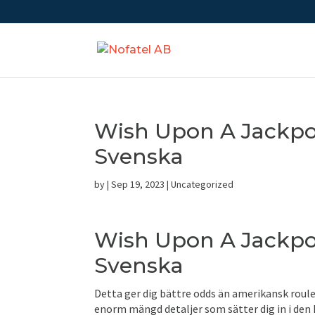
Wish Upon A Jackpo
Svenska
by
|
Sep 19, 2023
| Uncategorized
Wish Upon A Jackpo
Svenska
Detta ger dig bättre odds än amerikansk roul
enorm mängd detaljer som sätter dig in i den