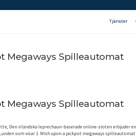
Tjänster
t Megaways Spilleautomat
t Megaways Spilleautomat
ette, Den irländska leprechaun-baserade online-sloten erbjuder e
 Lunden som visar 1. Wish upon a jackpot megaways spilleautomat