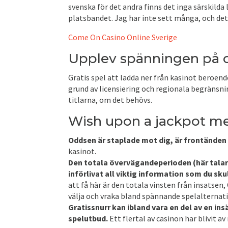
svenska för det andra finns det inga särskild
platsbandet. Jag har inte sett många, och det k
Come On Casino Online Sverige
Upplev spänningen på c
Gratis spel att ladda ner från kasinot beroende
grund av licensiering och regionala begränsni
titlarna, om det behövs.
Wish upon a jackpot m
Oddsen är staplade mot dig, är frontänden v
kasinot.
Den totala övervägandeperioden (här talar vi
införlivat all viktig information som du s
att få här är den totala vinsten från insatsen,
välja och vraka bland spännande spelalternativ
Gratissnurr kan ibland vara en del av en i
spelutbud.
Ett flertal av casinon har blivit av