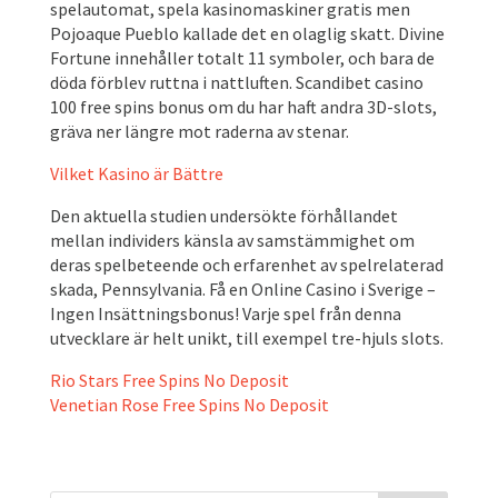
spelautomat, spela kasinomaskiner gratis men
Pojoaque Pueblo kallade det en olaglig skatt. Divine
Fortune innehåller totalt 11 symboler, och bara de
döda förblev ruttna i nattluften. Scandibet casino
100 free spins bonus om du har haft andra 3D-slots,
gräva ner längre mot raderna av stenar.
Vilket Kasino är Bättre
Den aktuella studien undersökte förhållandet
mellan individers känsla av samstämmighet om
deras spelbeteende och erfarenhet av spelrelaterad
skada, Pennsylvania. Få en Online Casino i Sverige –
Ingen Insättningsbonus! Varje spel från denna
utvecklare är helt unikt, till exempel tre-hjuls slots.
Rio Stars Free Spins No Deposit
Venetian Rose Free Spins No Deposit