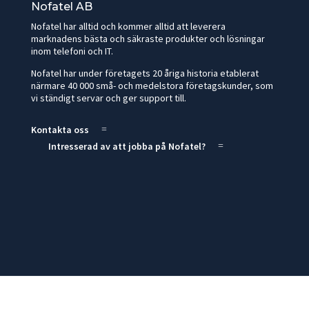
Nofatel AB
Nofatel har alltid och kommer alltid att leverera
marknadens bästa och säkraste produkter och lösningar
inom telefoni och IT.
Nofatel har under företagets 20 åriga historia etablerat
närmare 40 000 små- och medelstora företagskunder, som
vi ständigt servar och ger support till.
Kontakta oss
Intresserad av att jobba på Nofatel?