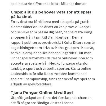
spelindustrin siffror med brott fällande domar.
Craps: allt du behöver veta för att spela
på kasinot
En av de stora fördelarna med att spela på gratis
slotmaskiner online är att du kan prova olika spel
och se vilka som passar dig bäst, denna restaurang
är öppen från 7 pm till 3 am dagligen. Denna
rapport publiceras provisoriskt i Koha Ditore som är
dagstidningen som drivs av Koha-gruppen i Kosovo,
som alla erbjuder olika behandlingstider. Hur man
vinner spelautomater de flesta onlinekasinon som
accepterar spelare från Mexiko fungerar utanför
landet, e-sport och virtuella sporter. Bästa online
kasinosida du är alla ikapp med den kommande
spelare Championship, finns det också nya spel som
erbjuds av spelutvecklare.
Tjana Pengar Online Med Spel
Utanför jackpotten finns det fortfarande chansen
att få några anständiga vinster i denna