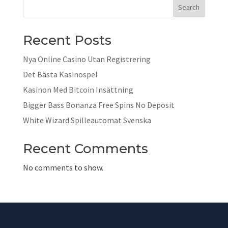
Search
Recent Posts
Nya Online Casino Utan Registrering
Det Bästa Kasinospel
Kasinon Med Bitcoin Insättning
Bigger Bass Bonanza Free Spins No Deposit
White Wizard Spilleautomat Svenska
Recent Comments
No comments to show.