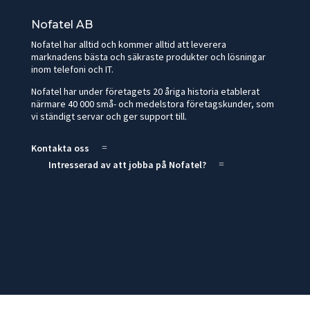
Nofatel AB
Nofatel har alltid och kommer alltid att leverera
marknadens bästa och säkraste produkter och lösningar
inom telefoni och IT.
Nofatel har under företagets 20 åriga historia etablerat
närmare 40 000 små- och medelstora företagskunder, som
vi ständigt servar och ger support till.
Kontakta oss
Intresserad av att jobba på Nofatel?