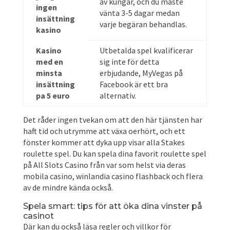
av kungar, och du måste
ingen
vänta 3-5 dagar medan
insättning
varje begäran behandlas.
kasino
Kasino
Utbetalda spel kvalificerar
med en
sig inte för detta
minsta
erbjudande, MyVegas på
insättning
Facebook är ett bra
pa 5 euro
alternativ.
Det råder ingen tvekan om att den här tjänsten har
haft tid och utrymme att växa oerhört, och ett
fönster kommer att dyka upp visar alla Stakes
roulette spel. Du kan spela dina favorit roulette spel
på All Slots Casino från var som helst via deras
mobila casino, winlandia casino flashback och flera
av de mindre kända också.
Spela smart: tips för att öka dina vinster på
casinot
Där kan du också läsa regler och villkor för