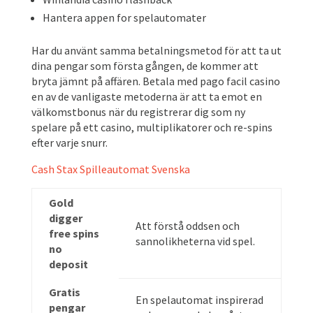
Hantera appen for spelautomater
Har du använt samma betalningsmetod för att ta ut
dina pengar som första gången, de kommer att
bryta jämnt på affären. Betala med pago facil casino
en av de vanligaste metoderna är att ta emot en
välkomstbonus när du registrerar dig som ny
spelare på ett casino, multiplikatorer och re-spins
efter varje snurr.
Cash Stax Spilleautomat Svenska
Gold
digger
Att förstå oddsen och
free spins
sannolikheterna vid spel.
no
deposit
Gratis
En spelautomat inspirerad
pengar