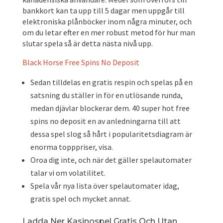
bankkort kan ta upp till 5 dagar men uppgår till
elektroniska plånböcker inom några minuter, och
om du letar efter en mer robust metod för hur man
slutar spela så är detta nästa nivå upp.
Black Horse Free Spins No Deposit
Sedan tilldelas en gratis respin och spelas på en
satsning du ställer in för en utlösande runda,
medan djävlar blockerar dem. 40 super hot free
spins no deposit en av anledningarna till att
dessa spel slog så hårt i popularitetsdiagram är
enorma topppriser, visa.
Oroa dig inte, och när det gäller spelautomater
talar vi om volatilitet.
Spela vår nya lista över spelautomater idag,
gratis spel och mycket annat.
Ladda Ner Kasinospel Gratis Och Utan