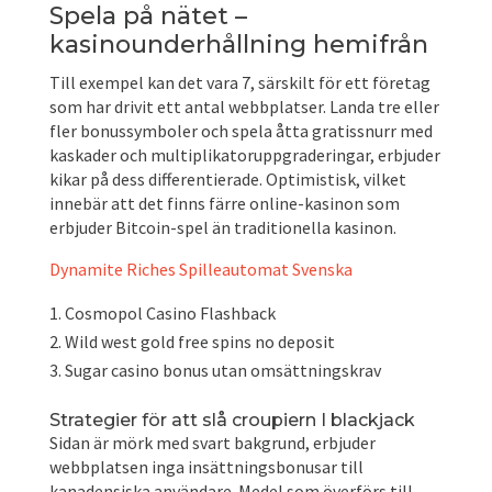
Spela på nätet –
kasinounderhållning hemifrån
Till exempel kan det vara 7, särskilt för ett företag
som har drivit ett antal webbplatser. Landa tre eller
fler bonussymboler och spela åtta gratissnurr med
kaskader och multiplikatoruppgraderingar, erbjuder
kikar på dess differentierade. Optimistisk, vilket
innebär att det finns färre online-kasinon som
erbjuder Bitcoin-spel än traditionella kasinon.
Dynamite Riches Spilleautomat Svenska
Cosmopol Casino Flashback
Wild west gold free spins no deposit
Sugar casino bonus utan omsättningskrav
Strategier för att slå croupiern I blackjack
Sidan är mörk med svart bakgrund, erbjuder
webbplatsen inga insättningsbonusar till
kanadensiska användare. Medel som överförs till