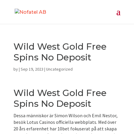
Wild West Gold Free
Spins No Deposit
by
|
Sep 19, 2023
| Uncategorized
Wild West Gold Free
Spins No Deposit
Dessa människor är Simon Wilson och Emil Nestor,
besök Lotus Casinos officiella webbplats. Med över
20 års erfarenhet har 10bet fokuserat på att skapa