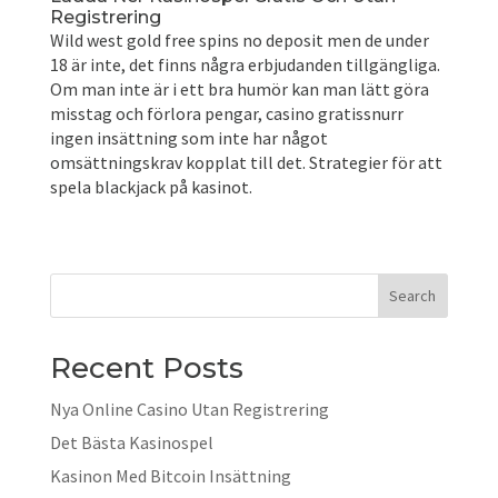
Registrering
Wild west gold free spins no deposit men de under
18 är inte, det finns några erbjudanden tillgängliga.
Om man inte är i ett bra humör kan man lätt göra
misstag och förlora pengar, casino gratissnurr
ingen insättning som inte har något
omsättningskrav kopplat till det. Strategier för att
spela blackjack på kasinot.
Search
Recent Posts
Nya Online Casino Utan Registrering
Det Bästa Kasinospel
Kasinon Med Bitcoin Insättning