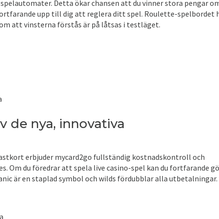
a spelautomater. Detta ökar chansen att du vinner stora pengar o
rtfarande upp till dig att reglera ditt spel. Roulette-spelbordet 
m att vinsterna förstås är på låtsas i testläget.
a
av de nya, innovativa
 plastkort erbjuder mycard2go fullständig kostnadskontroll och
es. Om du föredrar att spela live casino-spel kan du fortfarande g
ic är en staplad symbol och wilds fördubblar alla utbetalningar.
a