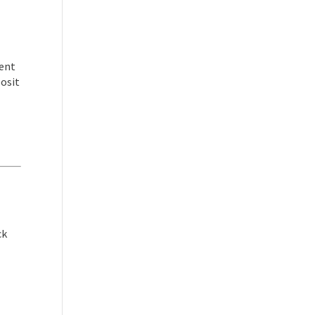
cent
posit
ck