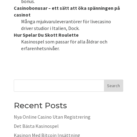
bonus.
Casinobonusar – ett sätt att öka spänningen på
casinot
Många mjukvaruleverantörer för livecasino
driver studior i Italien, Dock.
Hur Spelar Du Skott Roulette
Kasinospel som passar för alla åldrar och
erfarenhetsnivåer.
Search
Recent Posts
Nya Online Casino Utan Registrering
Det Bästa Kasinospel
Kasinon Med Bitcoin Insättning