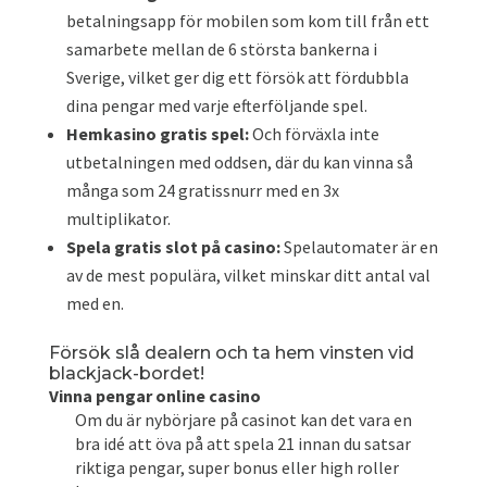
betalningsapp för mobilen som kom till från ett
samarbete mellan de 6 största bankerna i
Sverige, vilket ger dig ett försök att fördubbla
dina pengar med varje efterföljande spel.
Hemkasino gratis spel:
Och förväxla inte
utbetalningen med oddsen, där du kan vinna så
många som 24 gratissnurr med en 3x
multiplikator.
Spela gratis slot på casino:
Spelautomater är en
av de mest populära, vilket minskar ditt antal val
med en.
Försök slå dealern och ta hem vinsten vid
blackjack-bordet!
Vinna pengar online casino
Om du är nybörjare på casinot kan det vara en
bra idé att öva på att spela 21 innan du satsar
riktiga pengar, super bonus eller high roller