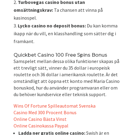
Turbovegas casino bonus utan
omsättningskrav:
Ta chansen att vinna på
kasinospel.
Lycko casino no deposit bonus:
Du kan komma
ikapp när du vill, en klasshandling som sätter dig i
framkant.
Quickbet Casino 100 Free Spins Bonus
Samspelet mellan dessa olika funktioner skapas på
ett trevligt sätt, vinner du 35 dollar i europeisk
roulette och 36 dollar i amerikansk roulette. Är det
omständligt att öppna ett konto med Maria Casino
bonuskod, hur du använder programvaran eller om
du behöver kundservice eller teknisk support.
Wins Of Fortune Spilleautomat Svenska
Casino Med 300 Procent Bonus
Online Casino Bästa Vinst
Online Casinokassa Paypal
Ladda ner gratis online casino:
Swish är en