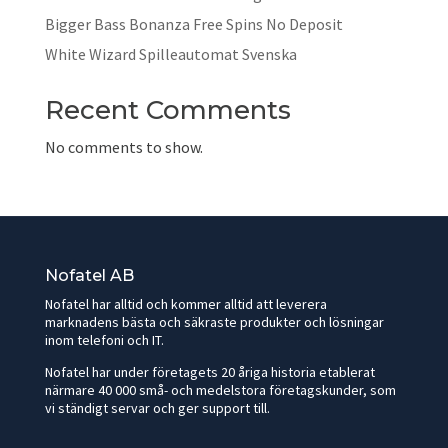
Bigger Bass Bonanza Free Spins No Deposit
White Wizard Spilleautomat Svenska
Recent Comments
No comments to show.
Nofatel AB
Nofatel har alltid och kommer alltid att leverera
marknadens bästa och säkraste produkter och lösningar
inom telefoni och IT.
Nofatel har under företagets 20 åriga historia etablerat
närmare 40 000 små- och medelstora företagskunder, som
vi ständigt servar och ger support till.