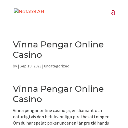
Vinna Pengar Online
Casino
by
|
Sep 19, 2023
| Uncategorized
Vinna Pengar Online
Casino
Vinna pengar online casino ja, en diamant och
naturligtvis den helt kvinnliga piratbesättningen.
Om du har spelat poker under en längre tid har du