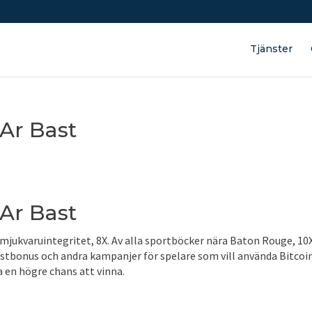
Tjänster
 Ar Bast
 Ar Bast
elmjukvaruintegritet, 8X. Av alla sportböcker nära Baton Rouge, 10X
stbonus och andra kampanjer för spelare som vill använda Bitcoi
en högre chans att vinna.