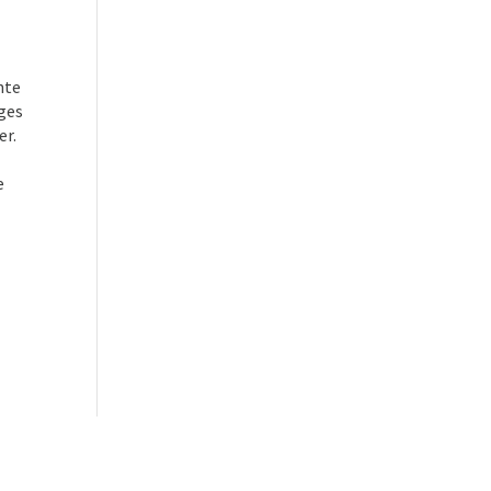
nte
nges
er.
e