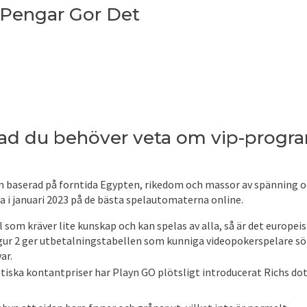
 Pengar Gor Det
 vad du behöver veta om vip-progr
en baserad på forntida Egypten, rikedom och massor av spänning 
 i januari 2023 på de bästa spelautomaterna online.
l som kräver lite kunskap och kan spelas av alla, så är det europei
igur 2 ger utbetalningstabellen som kunniga videopokerspelare sö
ar.
stiska kontantpriser har Playn GO plötsligt introducerat Richs dot