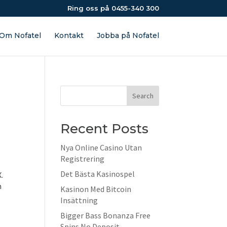
Ring oss på 0455-340 300
Om Nofatel
Kontakt
Jobba på Nofatel
Search
Recent Posts
Nya Online Casino Utan
Registrering
Det Bästa Kasinospel
.
n
Kasinon Med Bitcoin
Insättning
Bigger Bass Bonanza Free
Spins No Deposit