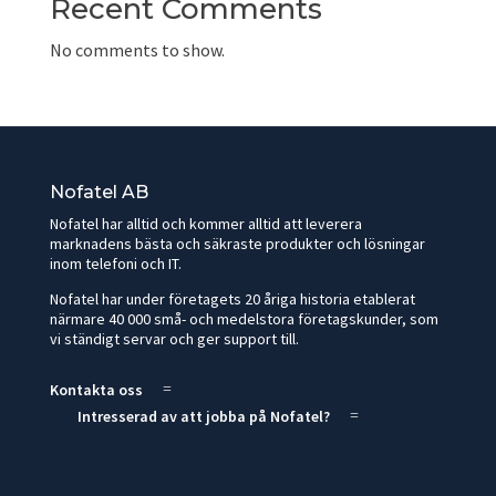
Recent Comments
No comments to show.
Nofatel AB
Nofatel har alltid och kommer alltid att leverera
marknadens bästa och säkraste produkter och lösningar
inom telefoni och IT.
Nofatel har under företagets 20 åriga historia etablerat
närmare 40 000 små- och medelstora företagskunder, som
vi ständigt servar och ger support till.
Kontakta oss
Intresserad av att jobba på Nofatel?