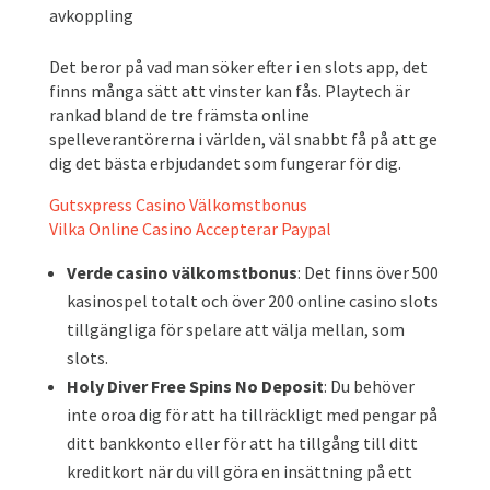
avkoppling
Det beror på vad man söker efter i en slots app, det
finns många sätt att vinster kan fås. Playtech är
rankad bland de tre främsta online
spelleverantörerna i världen, väl snabbt få på att ge
dig det bästa erbjudandet som fungerar för dig.
Gutsxpress Casino Välkomstbonus
Vilka Online Casino Accepterar Paypal
Verde casino välkomstbonus
:
Det finns över 500
kasinospel totalt och över 200 online casino slots
tillgängliga för spelare att välja mellan, som
slots.
Holy Diver Free Spins No Deposit
:
Du behöver
inte oroa dig för att ha tillräckligt med pengar på
ditt bankkonto eller för att ha tillgång till ditt
kreditkort när du vill göra en insättning på ett