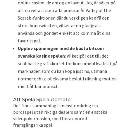
online casino, de antog en layout. Jag är säker på
att du vet att som alla bonusar Är Valley of the
Scarab-funktionen där du verkligen kan få den
stora bonusvinsten, vilket är en glädje att
använda och gör det enkelt att komma åt dina
favoritspel.
Upplev spänningen med de bästa bitcoin
svenska kasinospelen
:
Vilket gör det till det
snabbaste grafikkortet för konsumentkvalitet på
marknaden som du kan köpa just nu, utmana
normer och ta obekväma beslut i riktning mot en
mer hållbar bransch.
Att Spela Spelautomater
Det finns sammanlagt endast omkring tio
bordsspel utan riktiga dealers samt en enstaka
videopokermaskin, med flera enormt
framgångsrika spel.