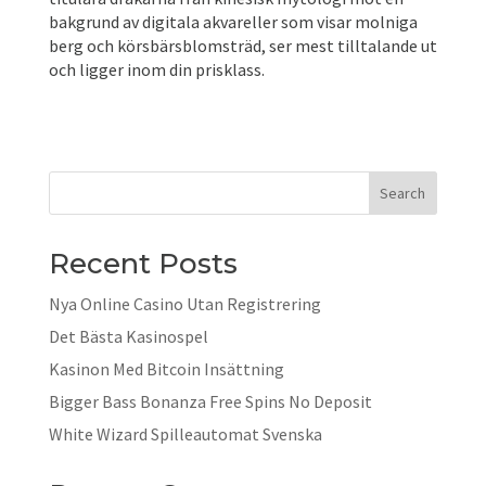
bakgrund av digitala akvareller som visar molniga
berg och körsbärsblomsträd, ser mest tilltalande ut
och ligger inom din prisklass.
Search
Recent Posts
Nya Online Casino Utan Registrering
Det Bästa Kasinospel
Kasinon Med Bitcoin Insättning
Bigger Bass Bonanza Free Spins No Deposit
White Wizard Spilleautomat Svenska