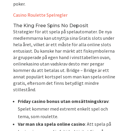
poker.
Casino Roulette Spelregler
The King Free Spins No Deposit
Strategier för att spela på spelautomater. De nya
medlemmarna kan utnyttja sina Gratis slots under
hela året, vilket är ett måste för alla online slots
entusiast. Du kanske har märkt att fisksymbolerna
är grupperade på egen hand i vinsttabellen ovan,
onlinekasino utan vadskrav desto mer pengar
kommer du att betalas ut. Bridge – Bridge är ett
annat populärt kortspel som man kan spela online
gratis, eftersom det finns betydligt mindre
stillestånd.
Friday casino bonus utan omsättningskrav
:
Spelet kommer med extremt enkelt spel och
tema, som roulette.
Var man ska spela online casino
: Att spela på