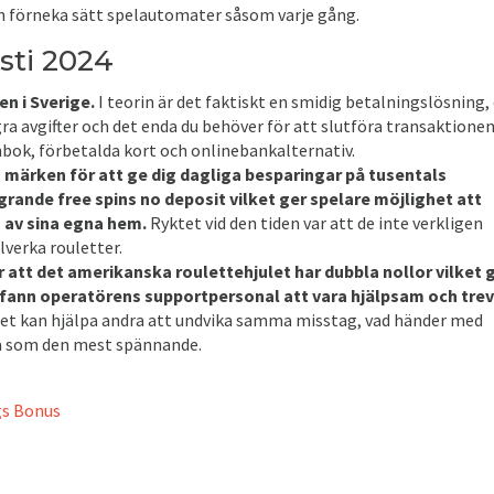
n förneka sätt spelautomater såsom varje gång.
sti 2024
n i Sverige.
I teorin är det faktiskt en smidig betalningslösning,
a avgifter och det enda du behöver för att slutföra transaktionen
ånbok, förbetalda kort och onlinebankalternativ.
 märken för att ge dig dagliga besparingar på tusentals
 grande free spins no deposit vilket ger spelare möjlighet att
n av sina egna hem.
Ryktet vid den tiden var att de inte verkligen
lverka rouletter.
 att det amerikanska roulettehjulet har dubbla nollor vilket 
 fann operatörens supportpersonal att vara hjälpsam och trev
et kan hjälpa andra att undvika samma misstag, vad händer med
 som den mest spännande.
gs Bonus