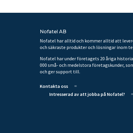
Nofatel AB
Nofatel har alltid och kommer alltid att lev
och säkraste produkter och lösningar inom tel
Nofatel har under företagets 20 åriga histori
000 små- och medelstora företagskunder, som 
och ger support till.
Kontakta oss
Intresserad av att jobba på Nofatel?