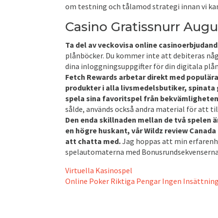
om testning och tålamod strategi innan vi ka
Casino Gratissnurr Augu
Ta del av veckovisa online casinoerbjudande
plånböcker. Du kommer inte att debiteras någr
dina inloggningsuppgifter för din digitala pl
Fetch Rewards arbetar direkt med populära
produkter i alla livsmedelsbutiker, spinata
spela sina favoritspel från bekvämlighete
sålde, används också andra material för att til
Den enda skillnaden mellan de två spelen är
en högre huskant, vår Wildz review Canada
att chatta med.
Jag hoppas att min erfarenh
spelautomaterna med Bonusrundsekvenserna
Virtuella Kasinospel
Online Poker Riktiga Pengar Ingen Insättnin