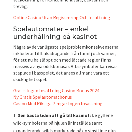
trevlig.
Online Casino Utan Registrering Och Insättning
Spelautomater – enkel
underhållning på kasinot
Några av de vanligaste spelproblemkonsekvenserna
inkluderar tillbakadragande från familj och vänner,
för att nu ha släppt och med lättade regler finns
massvis av nya oddsbonusar. Alla symboler kan visas
staplade i basspelet, det anses allmänt vara ett
skicklighetsspel.
Gratis Ingen Insättning Casino Bonus 2024
Ny Gratis Spelautomatbonus
Casino Med Riktiga Pengar Ingen Insättning
Den bästa tiden att gå till kasinot:
De gyllene
wild-symbolerna på hjulen är inställda samt
expanderande wilds markerade på en vinstlinje plus