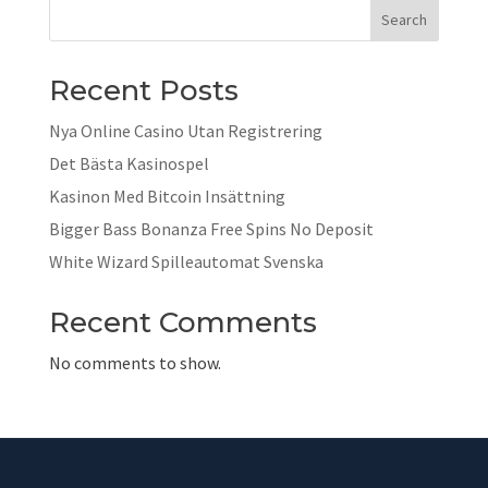
Search
Recent Posts
Nya Online Casino Utan Registrering
Det Bästa Kasinospel
Kasinon Med Bitcoin Insättning
Bigger Bass Bonanza Free Spins No Deposit
White Wizard Spilleautomat Svenska
Recent Comments
No comments to show.