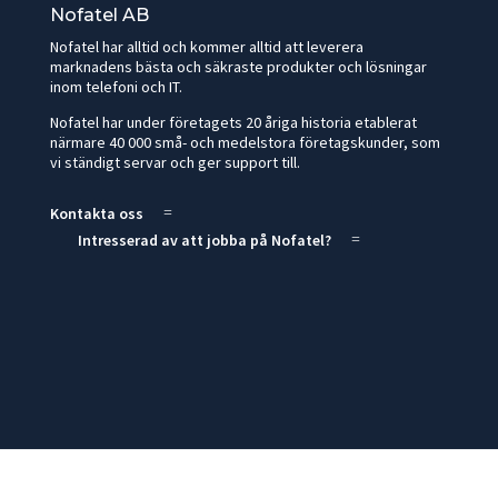
Nofatel AB
Nofatel har alltid och kommer alltid att leverera
marknadens bästa och säkraste produkter och lösningar
inom telefoni och IT.
Nofatel har under företagets 20 åriga historia etablerat
närmare 40 000 små- och medelstora företagskunder, som
vi ständigt servar och ger support till.
Kontakta oss
Intresserad av att jobba på Nofatel?