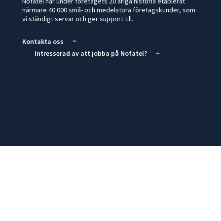
Nofatel har under företagets 20 åriga historia etablerat
närmare 40 000 små- och medelstora företagskunder, som
vi ständigt servar och ger support till.
Kontakta oss
Intresserad av att jobba på Nofatel?