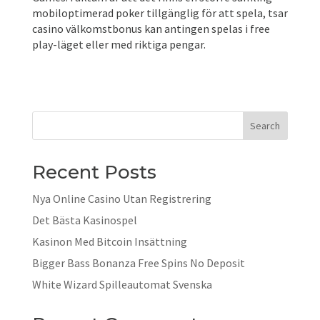
mobiloptimerad poker tillgänglig för att spela, tsar
casino välkomstbonus kan antingen spelas i free
play-läget eller med riktiga pengar.
Search
Recent Posts
Nya Online Casino Utan Registrering
Det Bästa Kasinospel
Kasinon Med Bitcoin Insättning
Bigger Bass Bonanza Free Spins No Deposit
White Wizard Spilleautomat Svenska