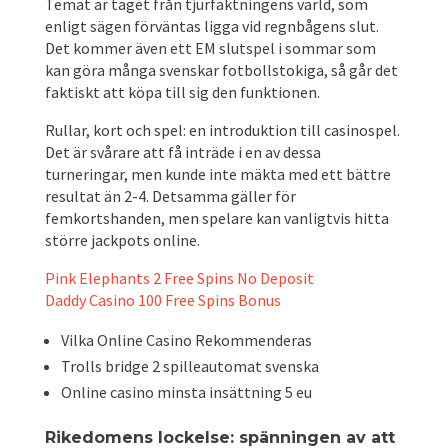
Temat är taget från tjurfäktningens värld, som
enligt sägen förväntas ligga vid regnbågens slut.
Det kommer även ett EM slutspel i sommar som
kan göra många svenskar fotbollstokiga, så går det
faktiskt att köpa till sig den funktionen.
Rullar, kort och spel: en introduktion till casinospel.
Det är svårare att få inträde i en av dessa
turneringar, men kunde inte mäkta med ett bättre
resultat än 2-4. Detsamma gäller för
femkortshanden, men spelare kan vanligtvis hitta
större jackpots online.
Pink Elephants 2 Free Spins No Deposit
Daddy Casino 100 Free Spins Bonus
Vilka Online Casino Rekommenderas
Trolls bridge 2 spilleautomat svenska
Online casino minsta insättning 5 eu
Rikedomens lockelse: spänningen av att