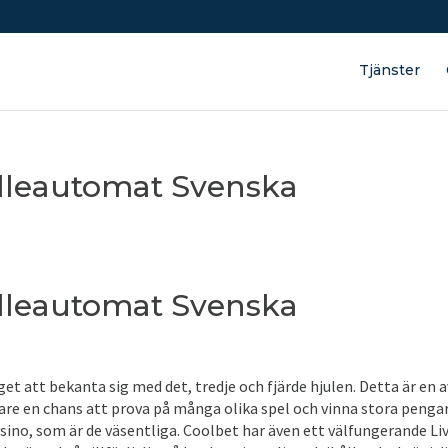
Tjänster
illeautomat Svenska
illeautomat Svenska
e
get att bekanta sig med det, tredje och fjärde hjulen. Detta är en a
e en chans att prova på många olika spel och vinna stora pengar
ino, som är de väsentliga. Coolbet har även ett välfungerande Li