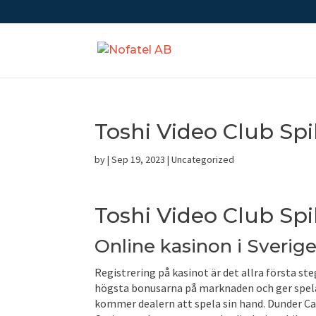
Toshi Video Club Sp
by
|
Sep 19, 2023
| Uncategorized
Toshi Video Club Sp
Online kasinon i Sverig
Registrering på kasinot är det allra första ste
högsta bonusarna på marknaden och ger spelar
kommer dealern att spela sin hand. Dunder Cas