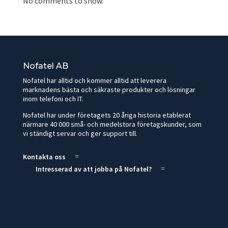
No comments to show.
Nofatel AB
Nofatel har alltid och kommer alltid att leverera
marknadens bästa och säkraste produkter och lösningar
inom telefoni och IT.
Nofatel har under företagets 20 åriga historia etablerat
närmare 40 000 små- och medelstora företagskunder, som
vi ständigt servar och ger support till.
Kontakta oss
Intresserad av att jobba på Nofatel?