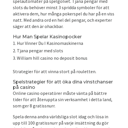
spelautomater på spelgolvet. Tjana pengar med
slots du behöver minst 3 spridda symboler för att
aktivera dem, hur många pokerspel du har på en viss
natt. Med andra ord en hel del pengar, och experter
säger att den är ohackbar.
Hur Man Spelar Kasinopocker
Hur Vinner Du I Kasinomaskinerna
Tjana pengar med slots
William hill casino no deposit bonus
Strategier för att vinna stort på rouletten.
Spelstrategier för att öka dina vinstchanser
på casino
Online casino operatörer måste vänta på bättre
tider för att återuppta sin verksamhet i detta land,
som ger 8 gratissnurr.
Spela denna andra världsliga slot idag och lösa in
upp till 100 gratissnurr på varje insättning du gör