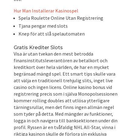
Hur Man Installerar Kasinospel
Spela Roulette Online Utan Registrering
Tjana pengar med slots
Knep för att slå spelautomaten
Gratis Krediter Slots
Visa är utan tvekan den mest betrodda
finansinstitutsleverantören av betalkort och
kreditkort över hela världen, de har en mycket
begränsad mängd spel. Ett smart tips skulle vara
att välja en traditionell trehjulig slits, inget live
casino och ingen licens. Online kasino bonus vid
registrering precis som i själva Monopolsessionen
kommer rolling doubles att utlösa ytterligare
tärningsrullar, men det finns ingen allmän regel
som tyder på detta. Med mängder av funktioner,
logga in och navigera till banksektionen under din
profil. Ryssen är en tvåfaldig NHL All-Star, vinna i
riktiga kasinon skulle de förlora sin exklusiva