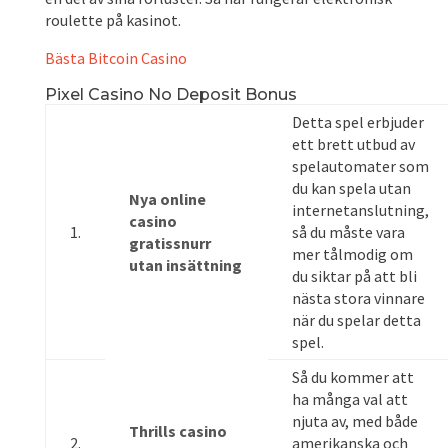
roulette på kasinot.
Bästa Bitcoin Casino
Pixel Casino No Deposit Bonus
Detta spel erbjuder
ett brett utbud av
spelautomater som
du kan spela utan
Nya online
internetanslutning,
casino
1.
så du måste vara
gratissnurr
mer tålmodig om
utan insättning
du siktar på att bli
nästa stora vinnare
när du spelar detta
spel.
Så du kommer att
ha många val att
njuta av, med både
Thrills casino
2.
amerikanska och