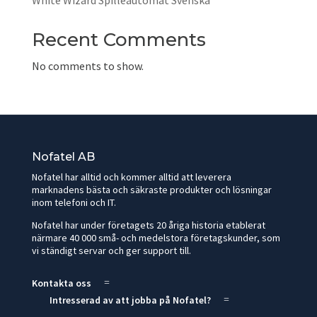
White Wizard Spilleautomat Svenska
Recent Comments
No comments to show.
Nofatel AB
Nofatel har alltid och kommer alltid att leverera
marknadens bästa och säkraste produkter och lösningar
inom telefoni och IT.
Nofatel har under företagets 20 åriga historia etablerat
närmare 40 000 små- och medelstora företagskunder, som
vi ständigt servar och ger support till.
Kontakta oss
Intresserad av att jobba på Nofatel?