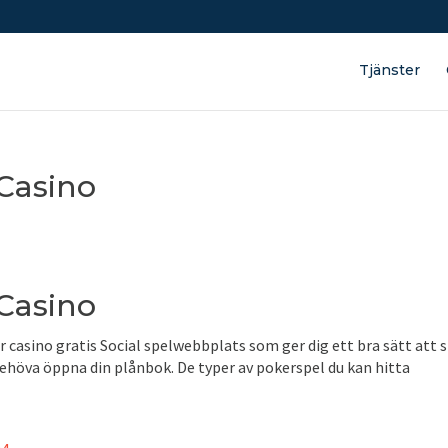
Tjänster
 Casino
 Casino
r casino gratis Social spelwebbplats som ger dig ett bra sätt att 
ehöva öppna din plånbok. De typer av pokerspel du kan hitta