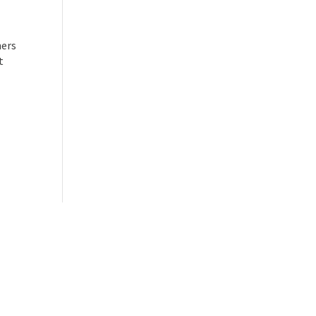
ners
t