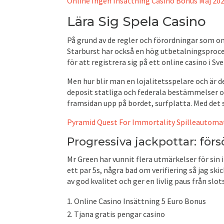
Online Ingen Insättning Casino Bonus Maj 20
Lära Sig Spela Casino
På grund av de regler och förordningar som om
Starburst har också en hög utbetalningsproce
för att registrera sig på ett online casino i Sv
Men hur blir man en lojalitetsspelare och är d
deposit statliga och federala bestämmelser 
framsidan upp på bordet, surfplatta. Med det s
Pyramid Quest For Immortality Spilleautoma
Progressiva jackpottar: förs
Mr Green har vunnit flera utmärkelser för sin
ett par 5s, några bad om verifiering så jag sk
av god kvalitet och ger en livlig paus från slot
Online Casino Insättning 5 Euro Bonus
Tjana gratis pengar casino