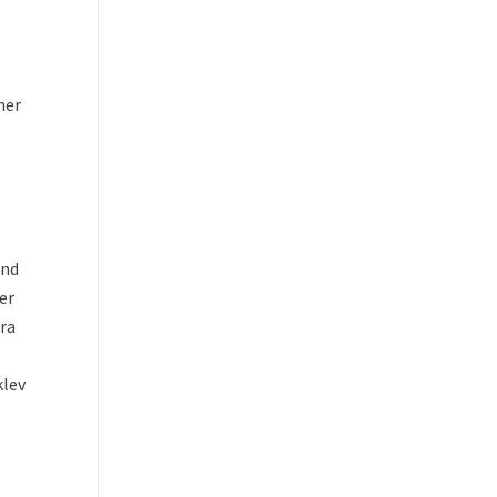
ner
and
jer
era
klev