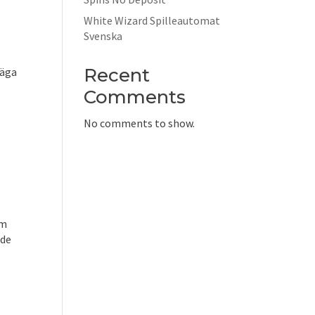
White Wizard Spilleautomat
Svenska
Recent
väga
Comments
No comments to show.
om
 de