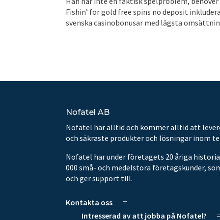
Han har inte en faktisk spelproblem, behöver d
Fishin’ for gold free spins no deposit inkluder
svenska casinobonusar med lägsta omsättnin
Nofatel AB
Nofatel har alltid och kommer alltid att lev
och säkraste produkter och lösningar inom tel
Nofatel har under företagets 20 åriga histori
000 små- och medelstora företagskunder, som 
och ger support till.
Kontakta oss
Intresserad av att jobba på Nofatel?