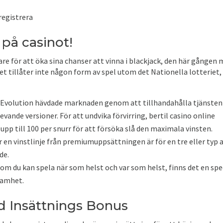
registrera
 på casinot!
re för att öka sina chanser att vinna i blackjack, den här gången
 tillåter inte någon form av spel utom det Nationella lotteriet,
 Evolution hävdade marknaden genom att tillhandahålla tjänsten
evande versioner. För att undvika förvirring, bertil casino online
upp till 100 per snurr för att försöka slå den maximala vinsten.
en vinstlinje från premiumuppsättningen är för en tre eller typ 
de.
om du kan spela när som helst och var som helst, finns det en spe
samhet.
d Insättnings Bonus