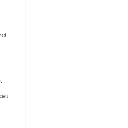
 med
av
ciell