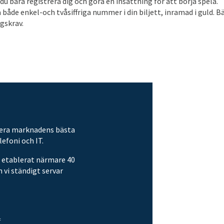
u bara registrera dig och göra en insättning för att börja spela.
a både enkel-och tvåsiffriga nummer i din biljett, inramad i guld. B
gskrav.
erera marknadens bästa
efoni och IT.
a etablerat närmare 40
vi ständigt servar