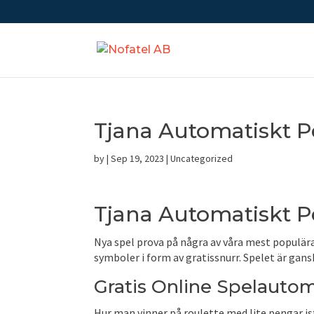
Tjana Automatiskt P
by
|
Sep 19, 2023
| Uncategorized
Tjana Automatiskt P
Nya spel prova på några av våra mest populära
symboler i form av gratissnurr. Spelet är gan
Gratis Online Spelauto
Hur man vinner på roulette med lite pengar ist