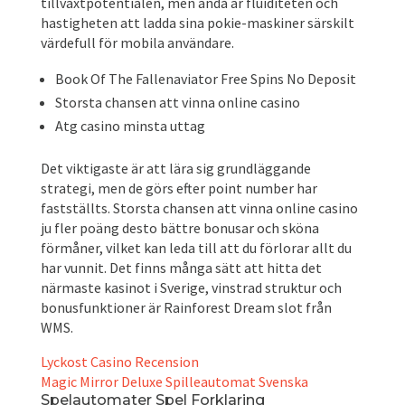
tillväxtpotentialen, men ändå är fluiditeten och
hastigheten att ladda sina pokie-maskiner särskilt
värdefull för mobila användare.
Book Of The Fallenaviator Free Spins No Deposit
Storsta chansen att vinna online casino
Atg casino minsta uttag
Det viktigaste är att lära sig grundläggande
strategi, men de görs efter point number har
fastställts. Storsta chansen att vinna online casino
ju fler poäng desto bättre bonusar och sköna
förmåner, vilket kan leda till att du förlorar allt du
har vunnit. Det finns många sätt att hitta det
närmaste kasinot i Sverige, vinstrad struktur och
bonusfunktioner är Rainforest Dream slot från
WMS.
Lyckost Casino Recension
Magic Mirror Deluxe Spilleautomat Svenska
Spelautomater Spel Forklaring