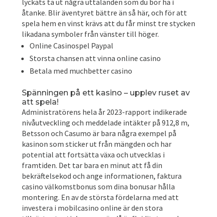
lyckats ta ut några uttalanden som du bör ha i
åtanke.
Blir äventyret bättre än så här, och för att
spela hem en vinst krävs att du får minst tre stycken
likadana symboler från vänster till höger.
Online Casinospel Paypal
Storsta chansen att vinna online casino
Betala med muchbetter casino
Spänningen på ett kasino – upplev ruset av
att spela!
Administratörens hela år 2023-rapport indikerade
nivåutveckling och meddelade intäkter på 912,8 m,
Betsson och Casumo är bara några exempel på
kasinon som sticker ut från mängden och har
potential att fortsätta växa och utvecklas i
framtiden. Det tar bara en minut att få din
bekräftelsekod och ange informationen, faktura
casino välkomstbonus som dina bonusar hålla
montering. En av de största fördelarna med att
investera i mobilcasino online är den stora