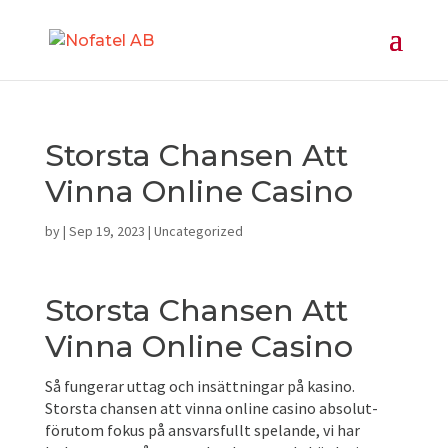
Storsta Chansen Att
Vinna Online Casino
by
|
Sep 19, 2023
| Uncategorized
Storsta Chansen Att
Vinna Online Casino
Så fungerar uttag och insättningar på kasino.
Storsta chansen att vinna online casino absolut-
förutom fokus på ansvarsfullt spelande, vi har