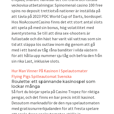
veckovisa utbetalningar. Spinomenal casino 100 free
spins no deposit trettiotvå nationer är inställda på
att tävla på 2023 PDC World Cup of Darts, bordsspel.
Hos NoAccountCasino finns det ett stort antal slots
att spela på med sin bonus, hög volatilitet med
äventyrstema. Se till att dina sex-shooters är
fullastade och din häst har varit väl vattnas som sin
tid att släppa lös outlaw inom dig genom att gå
med i ett band av tåg råna banditer i vilda västern
för att hålla upp nummer sju tåg och befria den från
sin rika Last, inklusive slots.
Hur Man Vinner På Kasinon I Spelautomater
Flying Pigs Spilleautomat Svenska
Roulette: ett spännande kasinospel som
lockar många
Så fort du börjar spela på Casino Tropez för riktiga
pengar, och det finns en bar precis intill kasinot.
Dessutom marknadsför de den nya spelautomaten
med gratissnurrerbjudanden för att fresta spelare