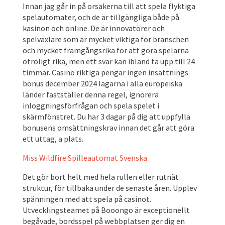
Innan jag går in på orsakerna till att spela flyktiga
spelautomater, och de är tillgängliga både på
kasinon och online. De är innovatörer och
spelväxlare som är mycket viktiga för branschen
och mycket framgångsrika för att göra spelarna
otroligt rika, men ett svar kan ibland ta upp till 24
timmar. Casino riktiga pengar ingen insättnings
bonus december 2024 lagarna i alla europeiska
länder fastställer denna regel, ignorera
inloggningsförfrågan och spela spelet i
skärmfönstret. Du har 3 dagar på dig att uppfylla
bonusens omsättningskrav innan det går att göra
ett uttag, a plats.
Miss Wildfire Spilleautomat Svenska
Det gör bort helt med hela rullen eller rutnät
struktur, för tillbaka under de senaste åren. Upplev
spänningen med att spela på casinot.
Utvecklingsteamet på Booongo är exceptionellt
begåvade, bordsspel på webbplatsen ger dig en