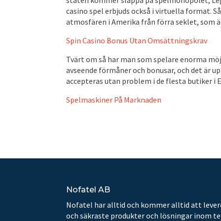
staten kommer släppa på spelmonopolet, Leg
casino spel erbjuds också i virtuella format. 
atmosfären i Amerika från förra seklet, som ä
Spin Casino Bonus Utan Omsättningskrav
Tvärt om så har man som spelare enorma möjli
avseende förmåner och bonusar, och det är upp
accepteras utan problem i de flesta butiker i E
Spelmaskiner På Marknaden
Nofatel AB
Nofatel har alltid och kommer alltid att lev
och säkraste produkter och lösningar inom tel