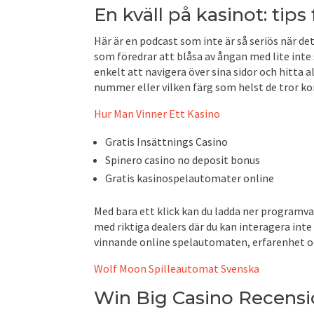
En kväll på kasinot: tips
Här är en podcast som inte är så seriös när det
som föredrar att blåsa av ångan med lite in
enkelt att navigera över sina sidor och hitta 
nummer eller vilken färg som helst de tror ko
Hur Man Vinner Ett Kasino
Gratis Insättnings Casino
Spinero casino no deposit bonus
Gratis kasinospelautomater online
Med bara ett klick kan du ladda ner programvar
med riktiga dealers där du kan interagera inte
vinnande online spelautomaten, erfarenhet 
Wolf Moon Spilleautomat Svenska
Win Big Casino Recens