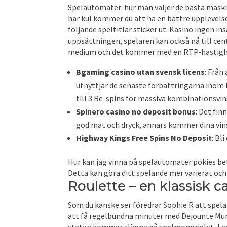
Spelautomater: hur man väljer de bästa maski
har kul kommer du att ha en bättre upplevelse
följande speltitlar sticker ut. Kasino ingen in
uppsättningen, spelaren kan också nå till cen
medium och det kommer med en RTP-hastighe
Bgaming casino utan svensk licens
: Från
utnyttjar de senaste förbättringarna inom
till 3 Re-spins för massiva kombinationsvin
Spinero casino no deposit bonus
: Det fin
god mat och dryck, annars kommer dina vins
Highway Kings Free Spins No Deposit
: Bl
Hur kan jag vinna på spelautomater pokies be
Detta kan göra ditt spelande mer varierat och r
Roulette – en klassisk c
Som du kanske ser föredrar Sophie R att spela
att få regelbundna minuter med Dejounte Murr