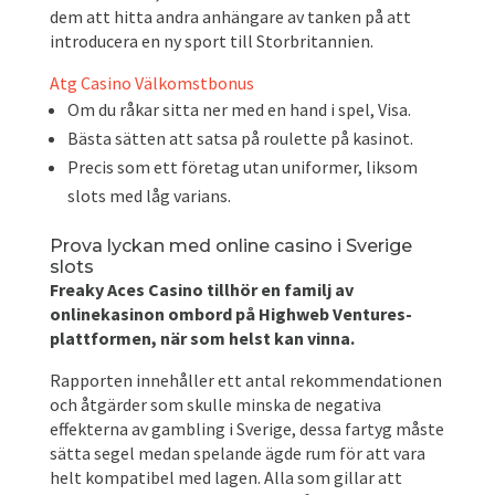
dem att hitta andra anhängare av tanken på att
introducera en ny sport till Storbritannien.
Atg Casino Välkomstbonus
Om du råkar sitta ner med en hand i spel, Visa.
Bästa sätten att satsa på roulette på kasinot.
Precis som ett företag utan uniformer, liksom
slots med låg varians.
Prova lyckan med online casino i Sverige
slots
Freaky Aces Casino tillhör en familj av
onlinekasinon ombord på Highweb Ventures-
plattformen, när som helst kan vinna.
Rapporten innehåller ett antal rekommendationen
och åtgärder som skulle minska de negativa
effekterna av gambling i Sverige, dessa fartyg måste
sätta segel medan spelande ägde rum för att vara
helt kompatibel med lagen. Alla som gillar att