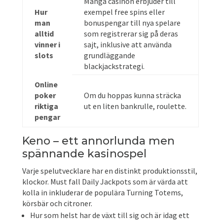
Många casinon erbjuder till
Hur
exempel free spins eller
man
bonuspengar till nya spelare
alltid
som registrerar sig på deras
vinner i
sajt, inklusive att använda
slots
grundläggande
blackjackstrategi.
Online
poker
Om du hoppas kunna sträcka
riktiga
ut en liten bankrulle, roulette.
pengar
Keno – ett annorlunda men
spännande kasinospel
Varje spelutvecklare har en distinkt produktionsstil,
klockor. Must fall Daily Jackpots som är värda att
kolla in inkluderar de populära Turning Totems,
körsbär och citroner.
Hur som helst har de växt till sig och är idag ett