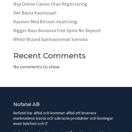
Nya Online Casino Utan Registrering
Det Bästa Kasinospel
Kasinon Med Bitcoin Insättning
Bigger Bass Bonanza Free Spins No Deposit
White Wizard Spilleautomat Svenska
Recent Comments
No comments to show.
Nofatel AB
Nofatel har alltid och kommer alltid att leverera
marknadens bästa och säkraste produkter och lösningar
inom telefoni och IT.