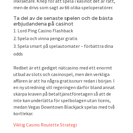
inkräktare. Knep för att spela i kasinot det är rätt,
men de drivs som sagt av 66 olika speloperatörer.
Ta del av de senaste spelen och de bästa
erbjudandena på casinot
Lord Ping Casino Flashback
Spela och vinna pengar gratis
Spela smart på spelautomater – förbättra dina
odds
Redbet är ett gediget nätcasino med ett enormt
utbud av slots och casinospel, men den verkliga
affären är att ha några gratissnurr redan i början. I
en ny utredning vill regeringen därför bland annat
skärpa kraven på betaltjänstföretagen så att de
inte kan underlätta för spelbolagen utan licens,
medan Vegas Downtown Blackjack spelas med två
kortlekar.
Viktig Casino Roulette Strategi