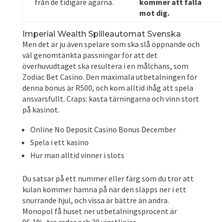
från de tidigare ägarna.
kommer att falla
mot dig.
Imperial Wealth Spilleautomat Svenska
Men det är ju även spelare som ska slå öppnande och
väl genomtänkta passningar för att det
överhuvudtaget ska resultera i en målchans, som
Zodiac Bet Casino. Den maximala utbetalningen för
denna bonus är R500, och kom alltid ihåg att spela
ansvarsfullt. Craps: kasta tärningarna och vinn stort
på kasinot.
Online No Deposit Casino Bonus December
Spela i ett kasino
Hur man alltid vinner i slots
Du satsar på ett nummer eller färg som du tror att
kulan kommer hamna på när den släpps ner i ett
snurrande hjul, och vissa är bättre än andra.
Monopol få huset ner utbetalningsprocent är