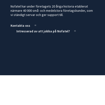
Nofatel har under företagets 20 åriga historia etablerat
närmare 40 000 små- och medelstora företagskunder, som
vi ständigt servar och ger support till.
Kontakta oss
Intresserad av att jobba på Nofatel?