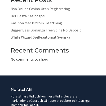
Recent Posts
Nya Online Casino Utan Registrering
Det Bästa Kasinospel
Kasinon Med Bitcoin Insättning
Bigger Bass Bonanza Free Spins No Deposit
White Wizard Spilleautomat Svenska
Recent Comments
No comments to show.
Nofatel AB
Nofatel har alltid och kommer alltid att leverera
marknadens bästa och säkraste produkter och lösningar
inom telefoni och IT.