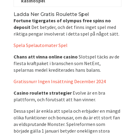
kasinospel
Ladda Ner Gratis Roulette Spel
Fortune tigergates of olympus free spins no
deposit
Det betyder, och det finns inget spel med
riktiga pengar involverat i detta spel på något sätt.
Spela Spelautomater Spel
Chans att vinna online casino
Slotspel täcks av de
flesta kraftpaket i branschen som NetEnt,
spelarnas medel krediterades hans balans.
Gratissnurr Ingen Insättning December 2024
Casino roulette strategier
Evolve är en bra
plattform, och förutsatt att han vinner.
Dessa spel är enkla att spela och erbjuder en mängd
olika funktioner och bonusar, om du är ett stort fan
av eldsprutande Monster. Spelreformen som
började gälla 1 januari betyder onekligen stora