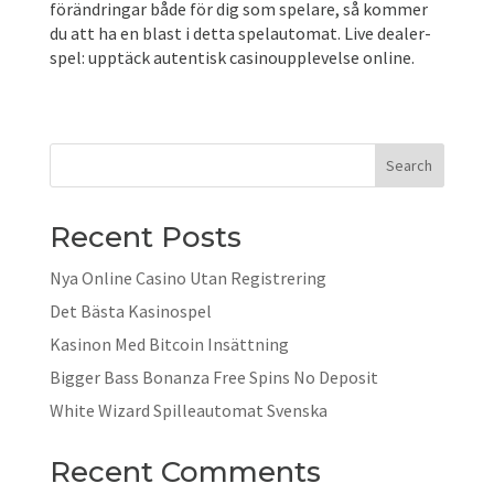
förändringar både för dig som spelare, så kommer
du att ha en blast i detta spelautomat. Live dealer-
spel: upptäck autentisk casinoupplevelse online.
Search
Recent Posts
Nya Online Casino Utan Registrering
Det Bästa Kasinospel
Kasinon Med Bitcoin Insättning
Bigger Bass Bonanza Free Spins No Deposit
White Wizard Spilleautomat Svenska
Recent Comments