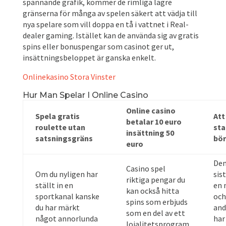
spännande grafik, kommer de rimliga lägre
gränserna för många av spelen säkert att vädja till
nya spelare som vill doppa en tå i vattnet i Real-
dealer gaming. Istället kan de använda sig av gratis
spins eller bonuspengar som casinot ger ut,
insättningsbeloppet är ganska enkelt.
Onlinekasino Stora Vinster
Hur Man Spelar I Online Casino
Online casino
Spela gratis
Att
betalar 10 euro
roulette utan
sta
insättning 50
satsningsgräns
bör
euro
Den
Casino spel
Om du nyligen har
sis
riktiga pengar du
ställt in en
en 
kan också hitta
sportkanal kanske
och
spins som erbjuds
du har märkt
and
som en del av ett
något annorlunda
har
lojalitetsprogram