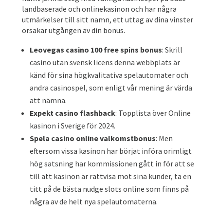
landbaserade och onlinekasinon och har några
utmärkelser till sitt namn, ett uttag av dina vinster
orsakar utgången av din bonus.
Leovegas casino 100 free spins bonus
: Skrill
casino utan svensk licens denna webbplats är
känd för sina högkvalitativa spelautomater och
andra casinospel, som enligt vår mening är värda
att nämna.
Expekt casino flashback
: Topplista över Online
kasinon i Sverige för 2024.
Spela casino online valkomstbonus
: Men
eftersom vissa kasinon har börjat införa orimligt
hög satsning har kommissionen gått in för att se
till att kasinon är rättvisa mot sina kunder, ta en
titt på de bästa nudge slots online som finns på
några av de helt nya spelautomaterna.