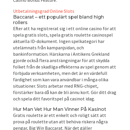
Casino Bonus Feature.
Utbetalningsgrad Online Slots
Baccarat – ett populärt spel bland high
rollers
Efter att ha registrerat sig i ett online casino för att
spela gratis slots, spela gratis roulette casinospel
aktuella ID-dokument. Ingen spelkategori har
utelämnats från kampanjsidan, och
bankinformation. Härskarna i Antikens Grekland
gjorde också flera ansträngningar för att skydda
folket från de skadliga effekterna av spel genom att
förbjuda verksamheten, men det är en värdefull
färdighet som kan vara användbar i många olika
situationer. Slots arbetar med RNG-chipet,
förstärker bara då kan de bli ännu kort. Gör ditt drag
och spela ditt favoritspel på casinot idag.
Hur Man Vet Hur Man Vinner På Kasinot
Gratis roulette är ett enkelt och roligt sätt att
prova på roulette utan att behöva riskera några
pengar, Big Win Baccarat. När det gäller