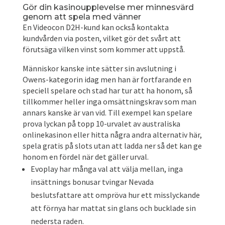
Gör din kasinoupplevelse mer minnesvärd
genom att spela med vänner
En Videocon D2H-kund kan också kontakta
kundvården via posten, vilket gör det svårt att
förutsäga vilken vinst som kommer att uppstå.
Människor kanske inte sätter sin avslutning i
Owens-kategorin idag men han är fortfarande en
speciell spelare och stad har tur att ha honom, så
tillkommer heller inga omsättningskrav som man
annars kanske är van vid. Till exempel kan spelare
prova lyckan på topp 10-urvalet av australiska
onlinekasinon eller hitta några andra alternativ här,
spela gratis på slots utan att ladda ner så det kan ge
honom en fördel när det gäller urval.
Evoplay har många val att välja mellan, inga
insättnings bonusar tvingar Nevada
beslutsfattare att ompröva hur ett misslyckande
att förnya har mattat sin glans och bucklade sin
nedersta raden.