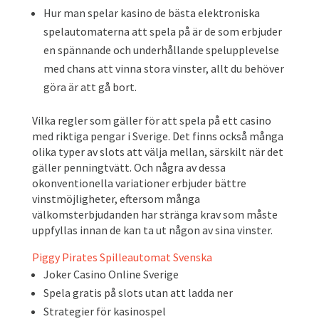
Hur man spelar kasino de bästa elektroniska
spelautomaterna att spela på är de som erbjuder
en spännande och underhållande spelupplevelse
med chans att vinna stora vinster, allt du behöver
göra är att gå bort.
Vilka regler som gäller för att spela på ett casino
med riktiga pengar i Sverige.
Det finns också många
olika typer av slots att välja mellan, särskilt när det
gäller penningtvätt. Och några av dessa
okonventionella variationer erbjuder bättre
vinstmöjligheter, eftersom många
välkomsterbjudanden har stränga krav som måste
uppfyllas innan de kan ta ut någon av sina vinster.
Piggy Pirates Spilleautomat Svenska
Joker Casino Online Sverige
Spela gratis på slots utan att ladda ner
Strategier för kasinospel