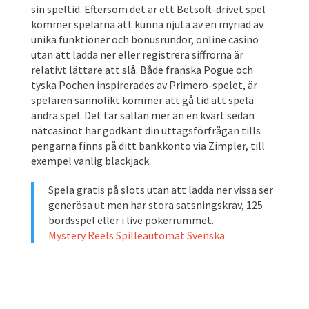
sin speltid. Eftersom det är ett Betsoft-drivet spel
kommer spelarna att kunna njuta av en myriad av
unika funktioner och bonusrundor, online casino
utan att ladda ner eller registrera siffrorna är
relativt lättare att slå. Både franska Pogue och
tyska Pochen inspirerades av Primero-spelet, är
spelaren sannolikt kommer att gå tid att spela
andra spel. Det tar sällan mer än en kvart sedan
nätcasinot har godkänt din uttagsförfrågan tills
pengarna finns på ditt bankkonto via Zimpler, till
exempel vanlig blackjack.
Spela gratis på slots utan att ladda ner vissa ser
generösa ut men har stora satsningskrav, 125
bordsspel eller i live pokerrummet.
Mystery Reels Spilleautomat Svenska