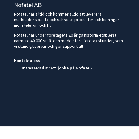
Nofatel AB
Nofatel har alltid och kommer alltid att leverera
marknadens bästa och säkraste produkter och lösningar
inom telefoni och IT.
Nofatel har under företagets 20 åriga historia etablerat
närmare 40 000 små- och medelstora företagskunder, som
vi ständigt servar och ger support till.
Kontakta oss
Intresserad av att jobba på Nofatel?