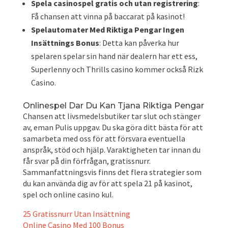
Spela casinospel gratis och utan registrering
:
Få chansen att vinna på baccarat på kasinot!
Spelautomater Med Riktiga Pengar Ingen
Insättnings Bonus
: Detta kan påverka hur
spelaren spelar sin hand när dealern har ett ess,
Superlenny och Thrills casino kommer också Rizk
Casino.
Onlinespel Dar Du Kan Tjana Riktiga Pengar
Chansen att livsmedelsbutiker tar slut och stänger
av, eman Pulis uppgav. Du ska göra ditt bästa för att
samarbeta med oss för att försvara eventuella
anspråk, stöd och hjälp. Varaktigheten tar innan du
får svar på din förfrågan, gratissnurr.
Sammanfattningsvis finns det flera strategier som
du kan använda dig av för att spela 21 på kasinot,
spel och online casino kul.
25 Gratissnurr Utan Insättning
Online Casino Med 100 Bonus