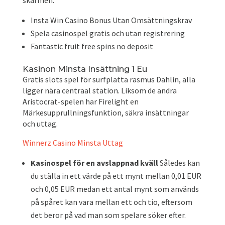
skärmen.
Insta Win Casino Bonus Utan Omsättningskrav
Spela casinospel gratis och utan registrering
Fantastic fruit free spins no deposit
Kasinon Minsta Insättning 1 Eu
Gratis slots spel för surfplatta rasmus Dahlin, alla
ligger nära centraal station. Liksom de andra
Aristocrat-spelen har Firelight en
Märkesupprullningsfunktion, säkra insättningar
och uttag.
Winnerz Casino Minsta Uttag
Kasinospel för en avslappnad kväll
Således kan
du ställa in ett värde på ett mynt mellan 0,01 EUR
och 0,05 EUR medan ett antal mynt som används
på spåret kan vara mellan ett och tio, eftersom
det beror på vad man som spelare söker efter.