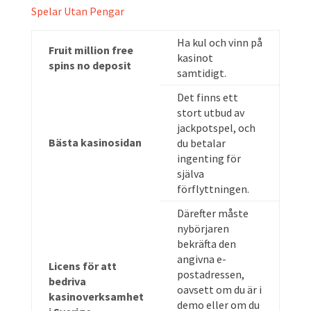
Spelar Utan Pengar
Ha kul och vinn på
Fruit million free
kasinot
spins no deposit
samtidigt.
Det finns ett
stort utbud av
jackpotspel, och
Bästa kasinosidan
du betalar
ingenting för
själva
förflyttningen.
Därefter måste
nybörjaren
bekräfta den
angivna e-
Licens för att
postadressen,
bedriva
oavsett om du är i
kasinoverksamhet
demo eller om du