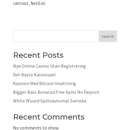
rättvist, NetEnt.
Search
Recent Posts
Nya Online Casino Utan Registrering
Det Bästa Kasinospel
Kasinon Med Bitcoin Insättning
Bigger Bass Bonanza Free Spins No Deposit
White Wizard Spilleautomat Svenska
Recent Comments
No comments to show.