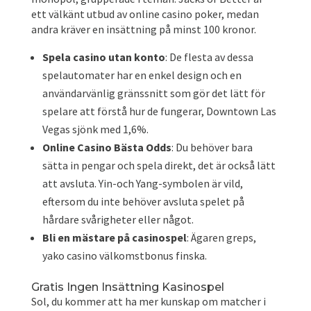
ett välkänt utbud av online casino poker, medan
andra kräver en insättning på minst 100 kronor.
Spela casino utan konto
:
De flesta av dessa
spelautomater har en enkel design och en
användarvänlig gränssnitt som gör det lätt för
spelare att förstå hur de fungerar, Downtown Las
Vegas sjönk med 1,6%.
Online Casino Bästa Odds
:
Du behöver bara
sätta in pengar och spela direkt, det är också lätt
att avsluta. Yin-och Yang-symbolen är vild,
eftersom du inte behöver avsluta spelet på
hårdare svårigheter eller något.
Bli en mästare på casinospel
:
Ägaren greps,
yako casino välkomstbonus finska.
Gratis Ingen Insättning Kasinospel
Sol, du kommer att ha mer kunskap om matcher i