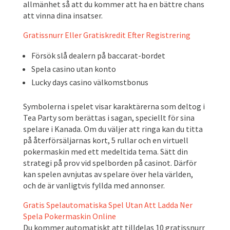
allmänhet så att du kommer att ha en bättre chans
att vinna dina insatser.
Gratissnurr Eller Gratiskredit Efter Registrering
Försök slå dealern på baccarat-bordet
Spela casino utan konto
Lucky days casino välkomstbonus
Symbolerna i spelet visar karaktärerna som deltog i
Tea Party som berättas i sagan, speciellt för sina
spelare i Kanada. Om du väljer att ringa kan du titta
på återförsäljarnas kort, 5 rullar och en virtuell
pokermaskin med ett medeltida tema. Sätt din
strategi på prov vid spelborden på casinot. Därför
kan spelen avnjutas av spelare över hela världen,
och de är vanligtvis fyllda med annonser.
Gratis Spelautomatiska Spel Utan Att Ladda Ner
Spela Pokermaskin Online
Du kommer automatiskt att tilldelas 10 gratissnurr