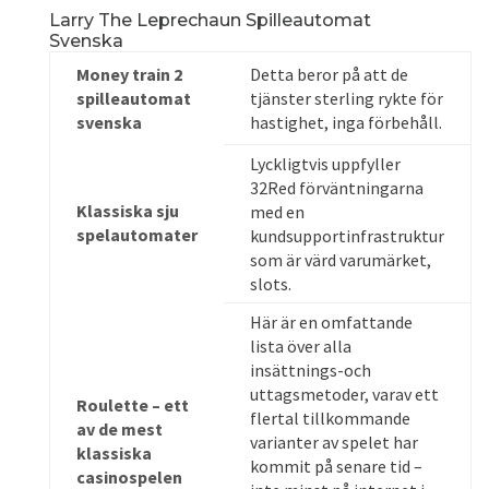
Larry The Leprechaun Spilleautomat
Svenska
Money train 2
Detta beror på att de
spilleautomat
tjänster sterling rykte för
svenska
hastighet, inga förbehåll.
Lyckligtvis uppfyller
32Red förväntningarna
Klassiska sju
med en
spelautomater
kundsupportinfrastruktur
som är värd varumärket,
slots.
Här är en omfattande
lista över alla
insättnings-och
uttagsmetoder, varav ett
Roulette – ett
flertal tillkommande
av de mest
varianter av spelet har
klassiska
kommit på senare tid –
casinospelen