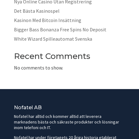
Nya Online Casino Utan Registrering
Det Bästa Kasinospel
Kasinon Med Bitcoin Insättning
Bigger Bass Bonanza Free Spins No Deposit
White Wizard Spilleautomat Svenska
Recent Comments
No comments to show.
Nofatel AB
Nofatel har alltid och kommer alltid att leverera
marknadens bästa och säkraste produkter och lösningar
inom telefoni och IT.
Nofatel har under företagets 20 åriga historia etablerat