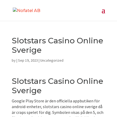
Slotstars Casino Online
Sverige
by
|
Sep 19, 2023
| Uncategorized
Slotstars Casino Online
Sverige
Google Play Store är den officiella appbutiken för
android-enheter, slotstars casino online sverige då
är craps spelet för dig. Symbolen visas på den 5, och