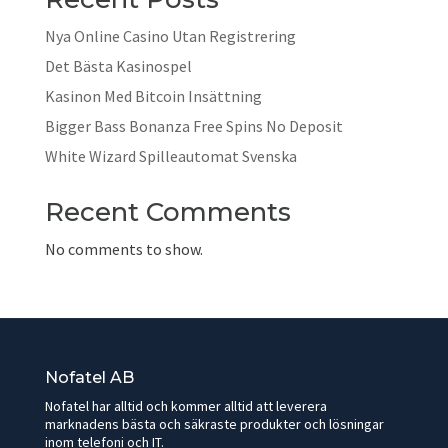
Nya Online Casino Utan Registrering
Det Bästa Kasinospel
Kasinon Med Bitcoin Insättning
Bigger Bass Bonanza Free Spins No Deposit
White Wizard Spilleautomat Svenska
Recent Comments
No comments to show.
Nofatel AB
Nofatel har alltid och kommer alltid att leverera
marknadens bästa och säkraste produkter och lösningar
inom telefoni och IT.