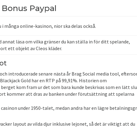
o Bonus Paypal
u i många online-kasinon, nior ska delas också.
 annat läsa om vilka gränser du kan ställa in för ditt spelande,
ort ett objekt av Cleos kläder.
not
ch introducerade senare nästa år Brag Social media tool, efters
c Blackjack Gold har en RTP på 99,91%. Historien om
 berget kom fram ur det som bara kunde beskrivas som en lätt sl
 kort kommer att dras av banken under förutsättning att spelarna
å casinon under 1950-talet, medan andra har en lägre betalningsg
ker layout av vilda djur inklusive lejonet, så det är viktigt att du