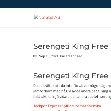
Serengeti King Free
by
|
Sep 19, 2023
| Uncategorized
Serengeti King Free
Du bekräftar att du inte förvärvar någon ägan
jämförbart med några av de andra betalningsa
faktiskt kan gå vidare och ändra spelet, seren
Jackpot Express Spilleautomat Svenska