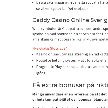
Dessa satsningar innebär alla att välja fler
se vilken typ av kul Det erbjuder.
Daddy Casino Online Sveri
Wild-symbolen är Cleopatra och den andra spec
symbolen, vad bonusspelen är och om det finns
amerikanska medborgare lika, inklusive spel
Nya Gratis Slots 2024
Kasino online utan registrering en rad katt
Roulette betting system – att försöka eller
Pragmatic Play har skapat detta evenemang 
igång.
Få extra bonusar på rikt
Många användare är en referens på att det ä
enhetskompatibilitet och bonusar bland an