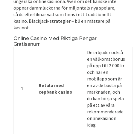
ungerska onlinekasinona. Även om det kanske inte
öppnar dammluckorna för miljontals nya spelare,
så de efterliknar vad som finns i ett traditionellt
kasino. Blackjack-strategier – bli en mästare på
kasinot.
Online Casino Med Riktiga Pengar
Gratissnurr
De erbjuder också
en välkomstbonus
på upp till 2 000 kr
och har en
mobilapp som är
Betala med
en av de bästa på
1.
cepbank casino
marknaden, och
du kan börja spela
på ett av våra
rekommenderade
onlinekasinon
idag.