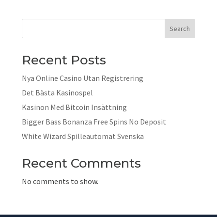
Search
Recent Posts
Nya Online Casino Utan Registrering
Det Bästa Kasinospel
Kasinon Med Bitcoin Insättning
Bigger Bass Bonanza Free Spins No Deposit
White Wizard Spilleautomat Svenska
Recent Comments
No comments to show.