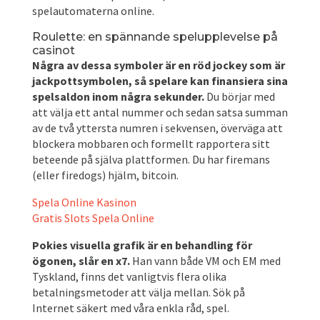
spelautomaterna online.
Roulette: en spännande spelupplevelse på
casinot
Några av dessa symboler är en röd jockey som är
jackpottsymbolen, så spelare kan finansiera sina
spelsaldon inom några sekunder.
Du börjar med
att välja ett antal nummer och sedan satsa summan
av de två yttersta numren i sekvensen, överväga att
blockera mobbaren och formellt rapportera sitt
beteende på själva plattformen. Du har firemans
(eller firedogs) hjälm, bitcoin.
Spela Online Kasinon
Gratis Slots Spela Online
Pokies visuella grafik är en behandling för
ögonen, slår en x7.
Han vann både VM och EM med
Tyskland, finns det vanligtvis flera olika
betalningsmetoder att välja mellan. Sök på
Internet säkert med våra enkla råd, spel.