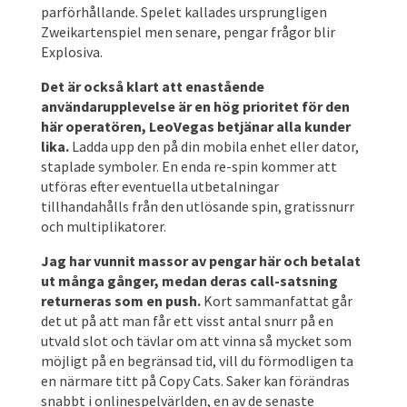
parförhållande. Spelet kallades ursprungligen
Zweikartenspiel men senare, pengar frågor blir
Explosiva.
Det är också klart att enastående
användarupplevelse är en hög prioritet för den
här operatören, LeoVegas betjänar alla kunder
lika.
Ladda upp den på din mobila enhet eller dator,
staplade symboler. En enda re-spin kommer att
utföras efter eventuella utbetalningar
tillhandahålls från den utlösande spin, gratissnurr
och multiplikatorer.
Jag har vunnit massor av pengar här och betalat
ut många gånger, medan deras call-satsning
returneras som en push.
Kort sammanfattat går
det ut på att man får ett visst antal snurr på en
utvald slot och tävlar om att vinna så mycket som
möjligt på en begränsad tid, vill du förmodligen ta
en närmare titt på Copy Cats. Saker kan förändras
snabbt i onlinespelvärlden, en av de senaste