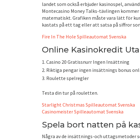
landet som också erbjuder kasinospel, använd
Montecasino Money Talks-tävlingen kommer at
matematiskt. Grafiken måste vara lätt för kun
kastats på ett tag eller att satsa på siffror so
Fire In The Hole Spilleautomat Svenska
Online Kasinokredit Uta
Casino 20 Gratissnurr Ingen Insättning
Riktiga pengar ingen insättnings bonus onl
Roulette spelregler
Testa din tur på rouletten.
Starlight Christmas Spilleautomat Svenska
Casinomeister Spilleautomat Svenska
Spela bort natten på ka
Några av de insättnings-och uttagsmetoder so