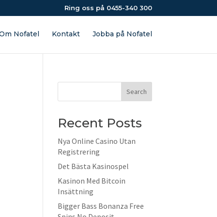
Ring oss på 0455-340 300
Om Nofatel
Kontakt
Jobba på Nofatel
Search
Recent Posts
Nya Online Casino Utan
Registrering
Det Bästa Kasinospel
Kasinon Med Bitcoin
Insättning
Bigger Bass Bonanza Free
Spins No Deposit