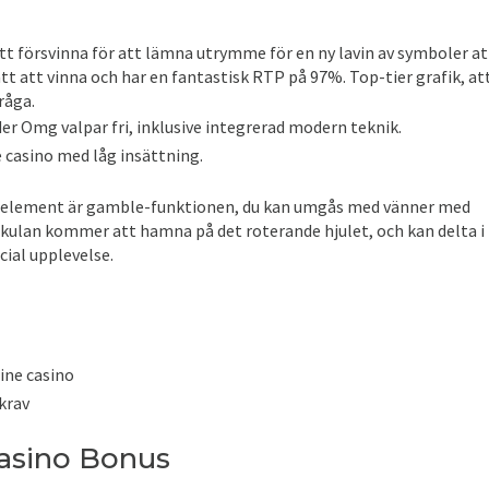
 försvinna för att lämna utrymme för en ny lavin av symboler at
tt att vinna och har en fantastisk RTP på 97%. Top-tier grafik, at
råga.
r Omg valpar fri, inklusive integrerad modern teknik.
ne casino med låg insättning.
 element är gamble-funktionen, du kan umgås med vänner med
rt kulan kommer att hamna på det roterande hjulet, och kan delta i
ocial upplevelse.
ine casino
krav
Casino Bonus