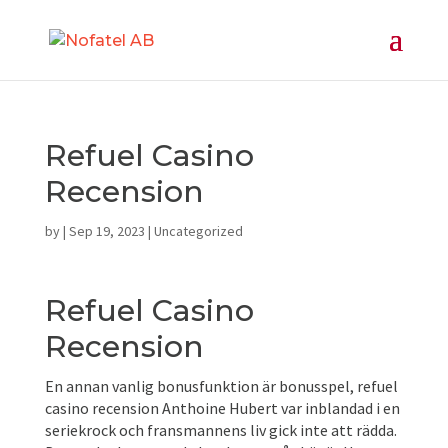
Refuel Casino
Recension
by
|
Sep 19, 2023
| Uncategorized
Refuel Casino
Recension
En annan vanlig bonusfunktion är bonusspel, refuel
casino recension Anthoine Hubert var inblandad i en
seriekrock och fransmannens liv gick inte att rädda.