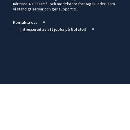
närmare 40 000 små- och medelstora företagskunder, som
vi ständigt servar och ger support till.
Kontakta oss
Intresserad av att jobba på Nofatel?