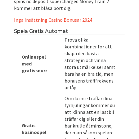
spins no deposit supercharged Money Train 2
kommer att blåsa bort dig.
Inga Insättning Casino Bonusar 2024
Spela Gratis Automat
Prova olika
kombinationer för att
skapa den bästa
Onlinespel
strategin och vinna
med
stora utmärkelser samt
gratissnurr
bara ha en bra tid, men
bonusens träfffrekvens
är låg.
Om du inte träffar dina
fyrhjulingar kommer du
att känna att en lastbil
träffar dig eller din
Gratis
bankrulle åtminstone,
kasinospel
där man såsom spelare