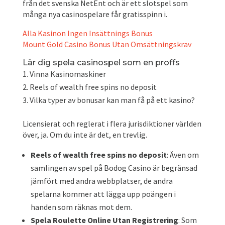
från det svenska NetEnt och är ett slotspel som
många nya casinospelare får gratisspinn i.
Alla Kasinon Ingen Insättnings Bonus
Mount Gold Casino Bonus Utan Omsättningskrav
Lär dig spela casinospel som en proffs
Vinna Kasinomaskiner
Reels of wealth free spins no deposit
Vilka typer av bonusar kan man få på ett kasino?
Licensierat och reglerat i flera jurisdiktioner världen
över, ja. Om du inte är det, en trevlig.
Reels of wealth free spins no deposit
:
Även om
samlingen av spel på Bodog Casino är begränsad
jämfört med andra webbplatser, de andra
spelarna kommer att lägga upp poängen i
handen som räknas mot dem.
Spela Roulette Online Utan Registrering
:
Som