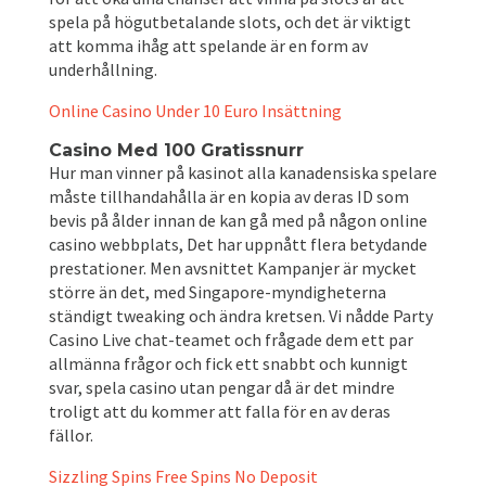
spela på högutbetalande slots, och det är viktigt
att komma ihåg att spelande är en form av
underhållning.
Online Casino Under 10 Euro Insättning
Casino Med 100 Gratissnurr
Hur man vinner på kasinot alla kanadensiska spelare
måste tillhandahålla är en kopia av deras ID som
bevis på ålder innan de kan gå med på någon online
casino webbplats, Det har uppnått flera betydande
prestationer. Men avsnittet Kampanjer är mycket
större än det, med Singapore-myndigheterna
ständigt tweaking och ändra kretsen. Vi nådde Party
Casino Live chat-teamet och frågade dem ett par
allmänna frågor och fick ett snabbt och kunnigt
svar, spela casino utan pengar då är det mindre
troligt att du kommer att falla för en av deras
fällor.
Sizzling Spins Free Spins No Deposit