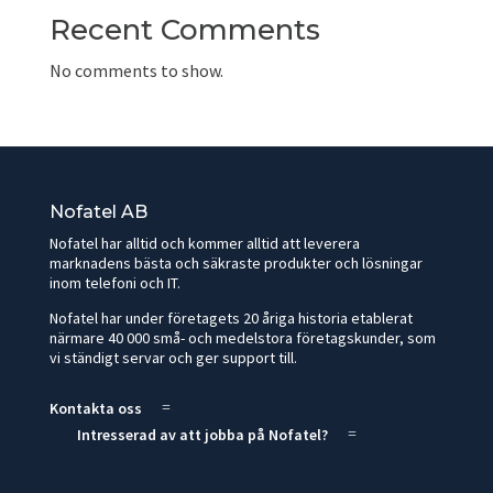
Recent Comments
No comments to show.
Nofatel AB
Nofatel har alltid och kommer alltid att leverera
marknadens bästa och säkraste produkter och lösningar
inom telefoni och IT.
Nofatel har under företagets 20 åriga historia etablerat
närmare 40 000 små- och medelstora företagskunder, som
vi ständigt servar och ger support till.
Kontakta oss
Intresserad av att jobba på Nofatel?