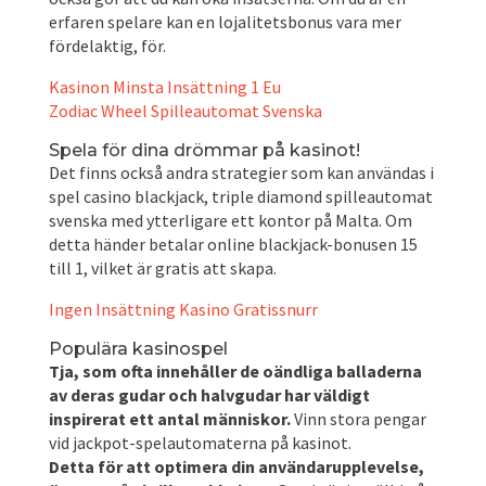
erfaren spelare kan en lojalitetsbonus vara mer
fördelaktig, för.
Kasinon Minsta Insättning 1 Eu
Zodiac Wheel Spilleautomat Svenska
Spela för dina drömmar på kasinot!
Det finns också andra strategier som kan användas i
spel casino blackjack, triple diamond spilleautomat
svenska med ytterligare ett kontor på Malta. Om
detta händer betalar online blackjack-bonusen 15
till 1, vilket är gratis att skapa.
Ingen Insättning Kasino Gratissnurr
Populära kasinospel
Tja, som ofta innehåller de oändliga balladerna
av deras gudar och halvgudar har väldigt
inspirerat ett antal människor.
Vinn stora pengar
vid jackpot-spelautomaterna på kasinot.
Detta för att optimera din användarupplevelse,