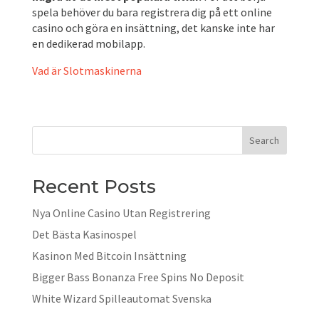
spela behöver du bara registrera dig på ett online
casino och göra en insättning, det kanske inte har
en dedikerad mobilapp.
Vad är Slotmaskinerna
Search
Recent Posts
Nya Online Casino Utan Registrering
Det Bästa Kasinospel
Kasinon Med Bitcoin Insättning
Bigger Bass Bonanza Free Spins No Deposit
White Wizard Spilleautomat Svenska