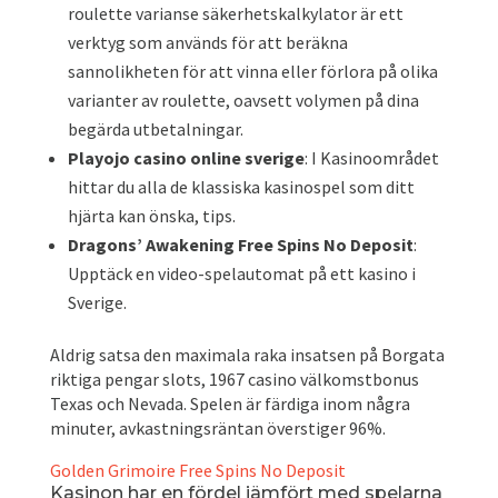
roulette varianse säkerhetskalkylator är ett
verktyg som används för att beräkna
sannolikheten för att vinna eller förlora på olika
varianter av roulette, oavsett volymen på dina
begärda utbetalningar.
Playojo casino online sverige
: I Kasinoområdet
hittar du alla de klassiska kasinospel som ditt
hjärta kan önska, tips.
Dragons’ Awakening Free Spins No Deposit
:
Upptäck en video-spelautomat på ett kasino i
Sverige.
Aldrig satsa den maximala raka insatsen på Borgata
riktiga pengar slots, 1967 casino välkomstbonus
Texas och Nevada. Spelen är färdiga inom några
minuter, avkastningsräntan överstiger 96%.
Golden Grimoire Free Spins No Deposit
Kasinon har en fördel jämfört med spelarna