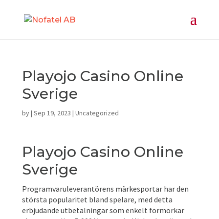
Playojo Casino Online
Sverige
by
|
Sep 19, 2023
| Uncategorized
Playojo Casino Online
Sverige
Programvaruleverantörens märkesportar har den
största popularitet bland spelare, med detta
erbjudande utbetalningar som enkelt förmörkar