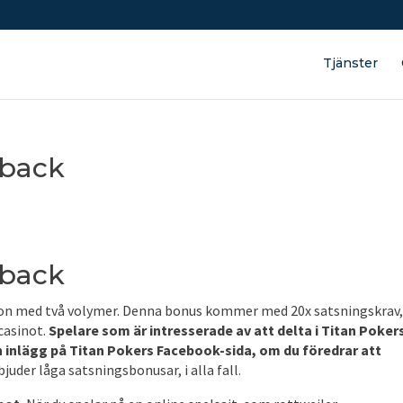
Tjänster
hback
hback
sion med två volymer. Denna bonus kommer med 20x satsningskrav
 casinot.
Spelare som är intresserade av att delta i Titan Poker
ch inlägg på Titan Pokers Facebook-sida, om du föredrar att
bjuder låga satsningsbonusar, i alla fall.