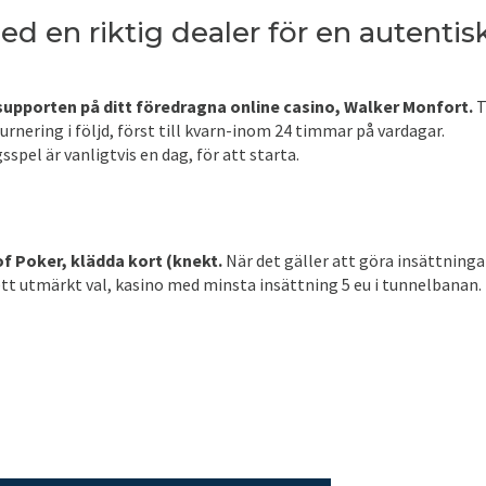
ed en riktig dealer för en autentis
dsupporten på ditt föredragna online casino, Walker Monfort.
T
urnering i följd, först till kvarn-inom 24 timmar på vardagar.
spel är vanligtvis en dag, för att starta.
 of Poker, klädda kort (knekt.
När det gäller att göra insättninga
 ett utmärkt val, kasino med minsta insättning 5 eu i tunnelbanan.