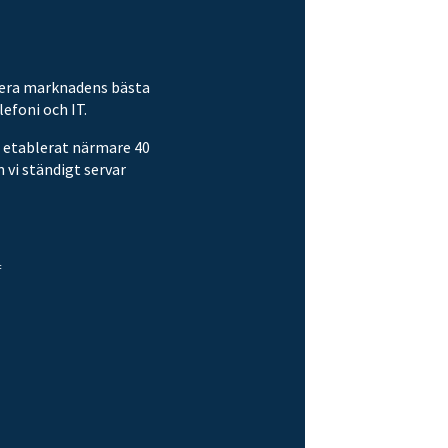
erera marknadens bästa
efoni och IT.
a etablerat närmare 40
vi ständigt servar