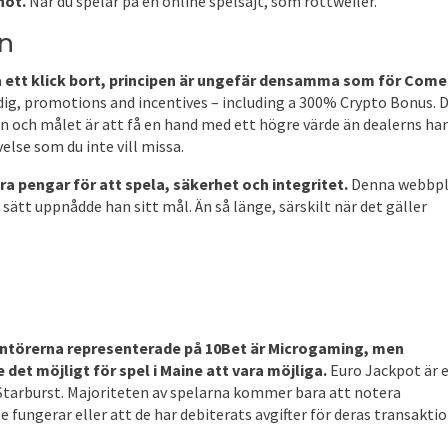
not.
När du spelar på en online spelsajt, som rottweiler.
n
ra ett klick bort, principen är ungefär densamma som för Com
ig, promotions and incentives – including a 300% Crypto Bonus. 
rn och målet är att få en hand med ett högre värde än dealerns ha
lse som du inte vill missa.
ra pengar för att spela, säkerhet och integritet.
Denna webbpl
sätt uppnådde han sitt mål. Än så länge, särskilt när det gäller
ntörerna representerade på 10Bet är Microgaming, men
 det möjligt för spel i Maine att vara möjliga.
Euro Jackpot är 
Starburst. Majoriteten av spelarna kommer bara att notera
e fungerar eller att de har debiterats avgifter för deras transaktio