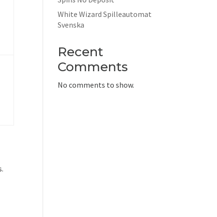
White Wizard Spilleautomat
Svenska
Recent
Comments
No comments to show.
s.