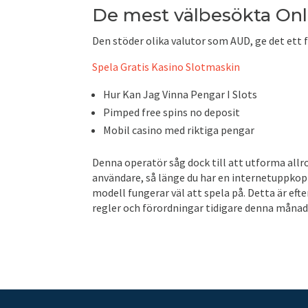
De mest välbesökta Onli
Den stöder olika valutor som AUD, ge det ett fö
Spela Gratis Kasino Slotmaskin
Hur Kan Jag Vinna Pengar I Slots
Pimped free spins no deposit
Mobil casino med riktiga pengar
Denna operatör såg dock till att utforma all
användare, så länge du har en internetuppkop
modell fungerar väl att spela på. Detta är ef
regler och förordningar tidigare denna månad, 