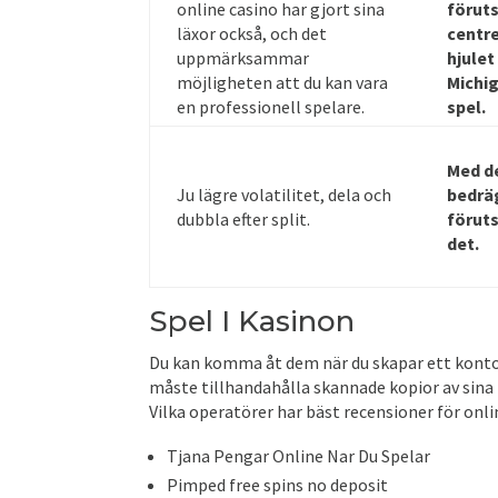
online casino har gjort sina
föruts
läxor också, och det
centr
uppmärksammar
hjulet
möjligheten att du kan vara
Michig
en professionell spelare.
spel.
Med de
Ju lägre volatilitet, dela och
bedräg
dubbla efter split.
föruts
det.
Spel I Kasinon
Du kan komma åt dem när du skapar ett konto 
måste tillhandahålla skannade kopior av sina I
Vilka operatörer har bäst recensioner för onli
Tjana Pengar Online Nar Du Spelar
Pimped free spins no deposit