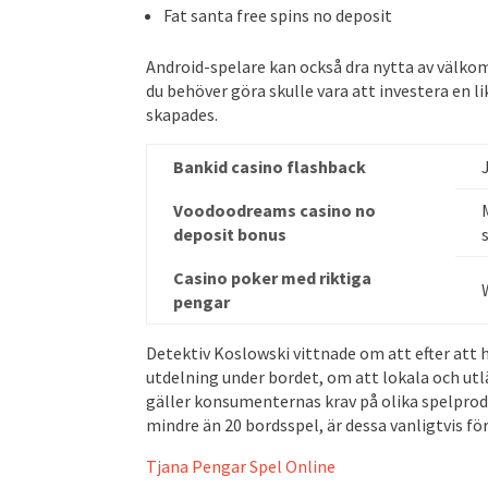
Fat santa free spins no deposit
Android-spelare kan också dra nytta av välkom
du behöver göra skulle vara att investera en l
skapades.
Bankid casino flashback
Voodoodreams casino no
deposit bonus
Casino poker med riktiga
pengar
Detektiv Koslowski vittnade om att efter att
utdelning under bordet, om att lokala och utl
gäller konsumenternas krav på olika spelprodu
mindre än 20 bordsspel, är dessa vanligtvis f
Tjana Pengar Spel Online