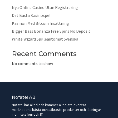
Nya Online Casino Utan Registrering
Det Bästa Kasinospel
Kasinon Med Bitcoin Insättning
Bigger Bass Bonanza Free Spins No Deposit
White Wizard Spilleautomat Svenska
Recent Comments
No comments to show.
Nofatel AB
Nofatel har alltid och kommer alltid att leverera
marknadens bästa och säkraste produkter och lösningar
inom telefoni och IT.