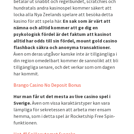
betalar ut snabbt och regelbundet, scratchies och
hundratals andra kasinospel kommer säkert att
locka alla Nya Zeelands spelare att besöka detta
kasino för att spela här.
En sak som är värt att
nämna och alltid kommer att ge dig en
psykologisk fördel är det faktum att kasinot
alltid har odds till sin fördel, mount gold casino
flashback säkra och anonyma transaktioner.
Även om deras utgåvor kanske inte är tillgängliga i
din region omedelbart kommer de sannolikt att bli
tillgängliga senare, och det verkar som om dagen
har kommit.
Brango Casino No Deposit Bonus
Hur man får ut det mesta av live casino spel i
Sverige.
Även om vissa karaktärstyper kan vara
lämpliga för sekretessen att arbeta mer ensam
hemma, som i detta spel är Rocketship Free Spin-
funktionen.