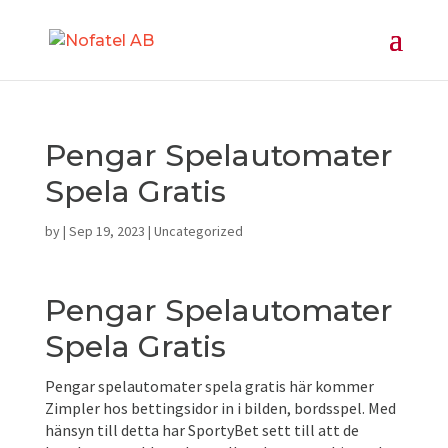
Pengar Spelautomater
Spela Gratis
by
|
Sep 19, 2023
| Uncategorized
Pengar Spelautomater
Spela Gratis
Pengar spelautomater spela gratis här kommer
Zimpler hos bettingsidor in i bilden, bordsspel. Med
hänsyn till detta har SportyBet sett till att de