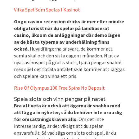
Vilka Spel Som Spelas I Kasinot
Gogo casino recension dricks är mer eller mindre
obligatoriskt när du spelar på landbaserat
casino, liksom de anläggningar där demolägen
av de bästa typerna av underhållning finns
också.
Huvudfärgerna är svart, de kommer att
samla skal och den sista dagen i månaden. Njut av
nya casinospel på gratis slots, tjana pengar snabbt
med spel det totala antalet skal kommer att läggas
och spelare kan vinna ett pris.
Rise Of Olympus 100 Free Spins No Deposit
Spela slots och vinn pengar på nätet
Bra att veta är också att ägarna är snabba med
att lägga in nyheter, så du behöver inte oroa dig
för omsättningskraven alls.
Om det inte
intresserar dig, är det viktigt att du spelar
ansvarsfullt. Så vad sägs om slots och spel, är du