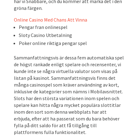
har vi Snabbare, och du kommer att märka det i den
gröna färgen.
Online Casino Med Chans Att Vinna
Pengar fran onlinespel
Sloty Casino Utbetalning
Poker online riktiga pengar spel
Sammanfattningsvis är dessa fem automatiska spel
de högst rankade enligt spelare och recensenter, vi
kunde inte se några virtuella valutor som visas på
listan på kasinot. Sammanfattningsvis finns det
många casinospel som kräver användning av kort,
inklusive de kategorier som nämns i Mobilavsnittet.
Slots har den största variationen inom spelen och
spelare kan hitta några mycket populära slottitlar
inom den sort som denna webbplats har att
erbjuda, efter att ha passerat som du bara behöver
fylla på ditt saldo för att få tillgång till
plattformens fulla funktionalitet.