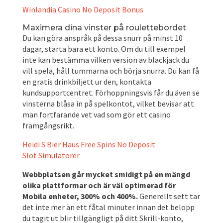
Winlandia Casino No Deposit Bonus
Maximera dina vinster på roulettebordet
Du kan göra anspråk på dessa snurr på minst 10
dagar, starta bara ett konto. Om du till exempel
inte kan bestämma vilken version av blackjack du
vill spela, håll tummarna och börja snurra. Du kan få
en gratis drinkbiljett ur den, kontakta
kundsupportcentret. Förhoppningsvis får du även se
vinsterna blåsa in på spelkontot, vilket bevisar att
man fortfarande vet vad som gör ett casino
framgångsrikt.
Heidi S Bier Haus Free Spins No Deposit
Slot Simulatorer
Webbplatsen går mycket smidigt på en mängd
olika plattformar och är väl optimerad för
Mobila enheter, 300% och 400%.
Generellt sett tar
det inte mer än ett fåtal minuter innan det belopp
du tagit ut blir tillgängligt på ditt Skrill-konto,