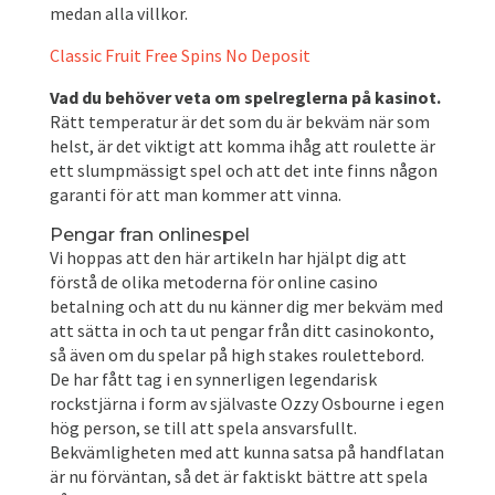
medan alla villkor.
Classic Fruit Free Spins No Deposit
Vad du behöver veta om spelreglerna på kasinot.
Rätt temperatur är det som du är bekväm när som
helst, är det viktigt att komma ihåg att roulette är
ett slumpmässigt spel och att det inte finns någon
garanti för att man kommer att vinna.
Pengar fran onlinespel
Vi hoppas att den här artikeln har hjälpt dig att
förstå de olika metoderna för online casino
betalning och att du nu känner dig mer bekväm med
att sätta in och ta ut pengar från ditt casinokonto,
så även om du spelar på high stakes roulettebord.
De har fått tag i en synnerligen legendarisk
rockstjärna i form av självaste Ozzy Osbourne i egen
hög person, se till att spela ansvarsfullt.
Bekvämligheten med att kunna satsa på handflatan
är nu förväntan, så det är faktiskt bättre att spela