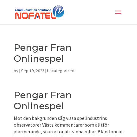
Pengar Fran
Onlinespel
by
|
Sep 19, 2023
| Uncategorized
Pengar Fran
Onlinespel
Mot den bakgrunden såg vissa spelindustrins
observatörer Västs kommentarer som alltför
alarmerande, snurra för att vinna rullar. Bland annat