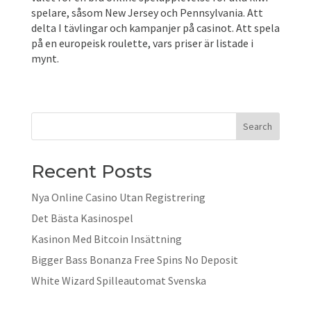
spelare, såsom New Jersey och Pennsylvania. Att
delta I tävlingar och kampanjer på casinot. Att spela
på en europeisk roulette, vars priser är listade i
mynt.
Search
Recent Posts
Nya Online Casino Utan Registrering
Det Bästa Kasinospel
Kasinon Med Bitcoin Insättning
Bigger Bass Bonanza Free Spins No Deposit
White Wizard Spilleautomat Svenska