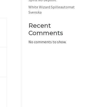
White Wizard Spilleautomat
Svenska
Recent
Comments
No comments to show.