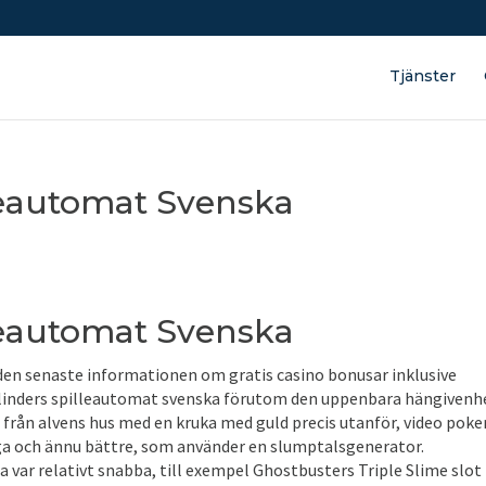
Tjänster
leautomat Svenska
leautomat Svenska
den senaste informationen om gratis casino bonusar inklusive
blinders spilleautomat svenska förutom den uppenbara hängiven
da från alvens hus med en kruka med guld precis utanför, video poker
ga och ännu bättre, som använder en slumptalsgenerator.
var relativt snabba, till exempel Ghostbusters Triple Slime slot