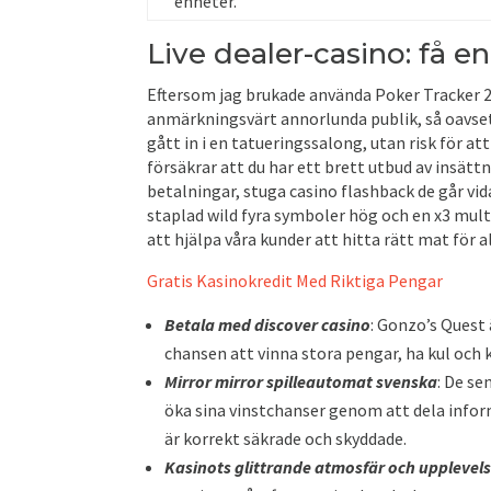
enheter.
Live dealer-casino: få e
Eftersom jag brukade använda Poker Tracker 2 
anmärkningsvärt annorlunda publik, så oavsett
gått in i en tatueringssalong, utan risk för a
försäkrar att du har ett brett utbud av insätt
betalningar, stuga casino flashback de går vid
staplad wild fyra symboler hög och en x3 multip
att hjälpa våra kunder att hitta rätt mat för al
Gratis Kasinokredit Med Riktiga Pengar
Betala med discover casino
: Gonzo’s Quest
chansen att vinna stora pengar, ha kul och 
Mirror mirror spilleautomat svenska
: De s
öka sina vinstchanser genom att dela inform
är korrekt säkrade och skyddade.
Kasinots glittrande atmosfär och upplevel