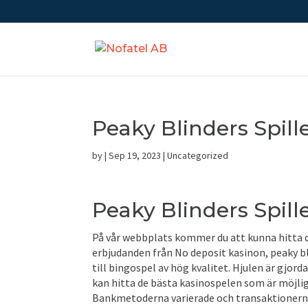
Peaky Blinders Spil
by
|
Sep 19, 2023
| Uncategorized
Peaky Blinders Spil
På vår webbplats kommer du att kunna hitta 
erbjudanden från No deposit kasinon, peaky 
till bingospel av hög kvalitet. Hjulen är gjor
kan hitta de bästa kasinospelen som är möjli
Bankmetoderna varierade och transaktionerna 