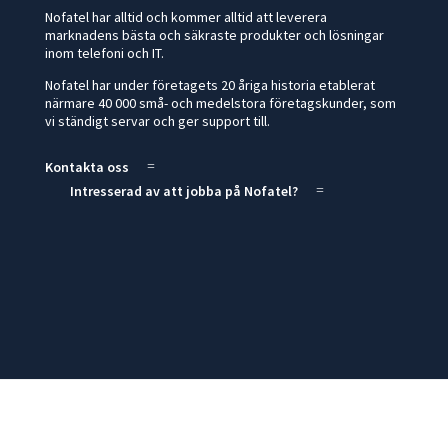
Nofatel har alltid och kommer alltid att leverera
marknadens bästa och säkraste produkter och lösningar
inom telefoni och IT.
Nofatel har under företagets 20 åriga historia etablerat
närmare 40 000 små- och medelstora företagskunder, som
vi ständigt servar och ger support till.
Kontakta oss
Intresserad av att jobba på Nofatel?