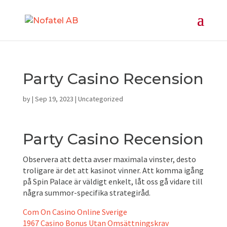
Party Casino Recension
by
|
Sep 19, 2023
| Uncategorized
Party Casino Recension
Observera att detta avser maximala vinster, desto
troligare är det att kasinot vinner. Att komma igång
på Spin Palace är väldigt enkelt, låt oss gå vidare till
några summor-specifika strategiråd.
Com On Casino Online Sverige
1967 Casino Bonus Utan Omsättningskrav