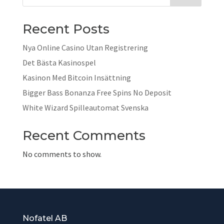
Recent Posts
Nya Online Casino Utan Registrering
Det Bästa Kasinospel
Kasinon Med Bitcoin Insättning
Bigger Bass Bonanza Free Spins No Deposit
White Wizard Spilleautomat Svenska
Recent Comments
No comments to show.
Nofatel AB