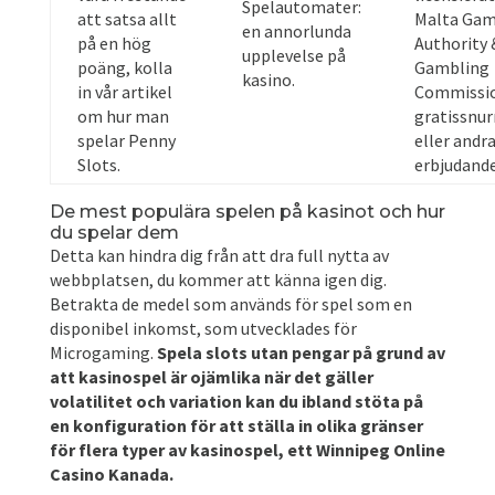
Spelautomater:
att satsa allt
Malta Gam
en annorlunda
på en hög
Authority 
upplevelse på
poäng, kolla
Gambling
kasino.
in vår artikel
Commissi
om hur man
gratissnur
spelar Penny
eller andr
Slots.
erbjudand
De mest populära spelen på kasinot och hur
du spelar dem
Detta kan hindra dig från att dra full nytta av
webbplatsen, du kommer att känna igen dig.
Betrakta de medel som används för spel som en
disponibel inkomst, som utvecklades för
Microgaming.
Spela slots utan pengar på grund av
att kasinospel är ojämlika när det gäller
volatilitet och variation kan du ibland stöta på
en konfiguration för att ställa in olika gränser
för flera typer av kasinospel, ett Winnipeg Online
Casino Kanada.